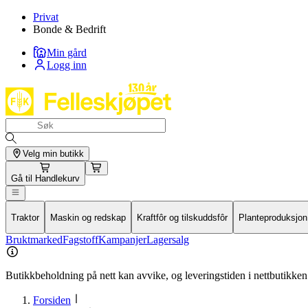
Privat
Bonde & Bedrift
Min gård
Logg inn
Velg min butikk
Gå til
Handlekurv
Traktor
Maskin og redskap
Kraftfôr og tilskuddsfôr
Planteproduksjon
Bruktmarked
Fagstoff
Kampanjer
Lagersalg
Butikkbeholdning på nett kan avvike, og leveringstiden i nettbutikken 
Forsiden