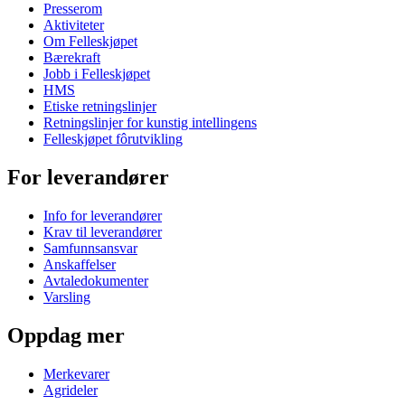
Presserom
Aktiviteter
Om Felleskjøpet
Bærekraft
Jobb i Felleskjøpet
HMS
Etiske retningslinjer
Retningslinjer for kunstig intellingens
Felleskjøpet fôrutvikling
For leverandører
Info for leverandører
Krav til leverandører
Samfunnsansvar
Anskaffelser
Avtaledokumenter
Varsling
Oppdag mer
Merkevarer
Agrideler