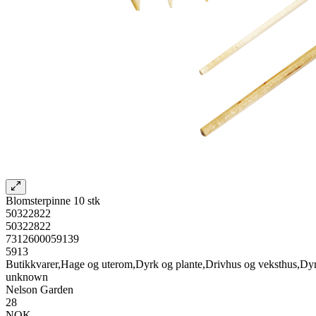
Blomsterpinne 10 stk
50322822
50322822
7312600059139
5913
Butikkvarer,Hage og uterom,Dyrk og plante,Drivhus og veksthus,Dyr
unknown
Nelson Garden
28
NOK