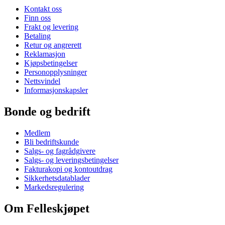
Kontakt oss
Finn oss
Frakt og levering
Betaling
Retur og angrerett
Reklamasjon
Kjøpsbetingelser
Personopplysninger
Nettsvindel
Informasjonskapsler
Bonde og bedrift
Medlem
Bli bedriftskunde
Salgs- og fagrådgivere
Salgs- og leveringsbetingelser
Fakturakopi og kontoutdrag
Sikkerhetsdatablader
Markedsregulering
Om Felleskjøpet