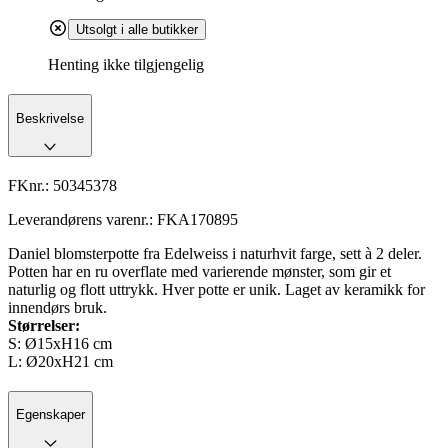
Utsolgt i alle butikker
Henting ikke tilgjengelig
Beskrivelse
FKnr.:
50345378
Leverandørens varenr.:
FKA170895
Daniel blomsterpotte fra Edelweiss i naturhvit farge, sett à 2 deler.
Potten har en ru overflate med varierende mønster, som gir et
naturlig og flott uttrykk. Hver potte er unik. Laget av keramikk for
innendørs bruk.
Størrelser:
S: Ø15xH16 cm
L: Ø20xH21 cm
Egenskaper