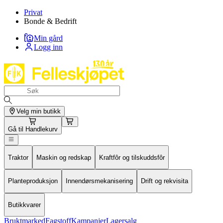
Privat
Bonde & Bedrift
Min gård
Logg inn
Velg min butikk
Gå til
Handlekurv
Traktor
Maskin og redskap
Kraftfôr og tilskuddsfôr
Planteproduksjon
Innendørsmekanisering
Drift og rekvisita
Butikkvarer
Bruktmarked
Fagstoff
Kampanjer
Lagersalg