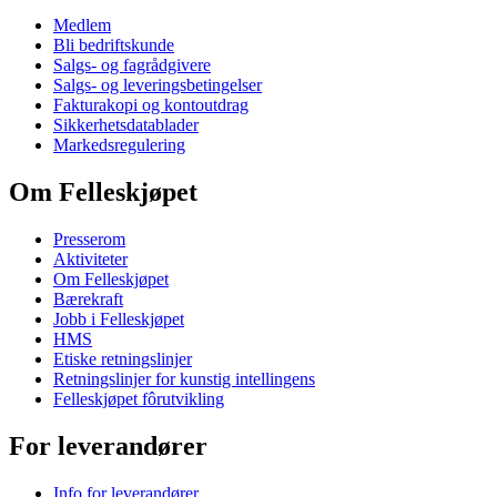
Medlem
Bli bedriftskunde
Salgs- og fagrådgivere
Salgs- og leveringsbetingelser
Fakturakopi og kontoutdrag
Sikkerhetsdatablader
Markedsregulering
Om Felleskjøpet
Presserom
Aktiviteter
Om Felleskjøpet
Bærekraft
Jobb i Felleskjøpet
HMS
Etiske retningslinjer
Retningslinjer for kunstig intellingens
Felleskjøpet fôrutvikling
For leverandører
Info for leverandører