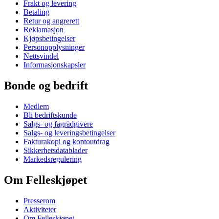
Frakt og levering
Betaling
Retur og angrerett
Reklamasjon
Kjøpsbetingelser
Personopplysninger
Nettsvindel
Informasjonskapsler
Bonde og bedrift
Medlem
Bli bedriftskunde
Salgs- og fagrådgivere
Salgs- og leveringsbetingelser
Fakturakopi og kontoutdrag
Sikkerhetsdatablader
Markedsregulering
Om Felleskjøpet
Presserom
Aktiviteter
Om Felleskjøpet