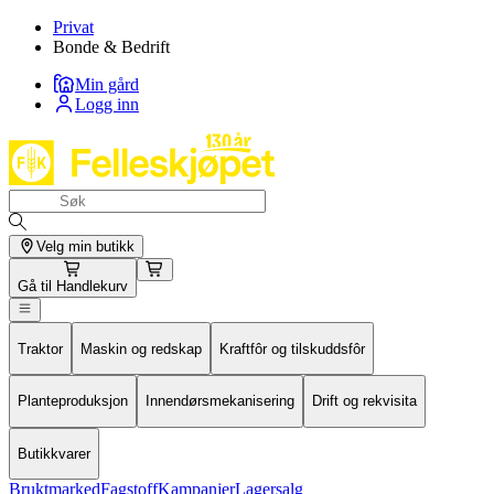
Privat
Bonde & Bedrift
Min gård
Logg inn
Velg min butikk
Gå til
Handlekurv
Traktor
Maskin og redskap
Kraftfôr og tilskuddsfôr
Planteproduksjon
Innendørsmekanisering
Drift og rekvisita
Butikkvarer
Bruktmarked
Fagstoff
Kampanjer
Lagersalg