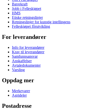
Bærekraft
Jobb i Felleskjøpet
HMS
Etiske retningslinjer
Retningslinjer for kunstig intellingens
Felleskjøpet fôrutvikling
For leverandører
Info for leverandører
Krav til leverandører
Samfunnsansvar
Anskaffelser
Avtaledokumenter
Varsling
Oppdag mer
Merkevarer
Agrideler
Postadresse