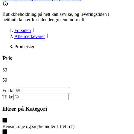
Butikkbeholdning på nett kan avvike, og leveringstiden i
nettbutikken er for tiden lengre enn normalt
Forsiden
Alle merkevarer
Promeister
Pris
59
59
Fra kr.
Til kr.
filtrer på
Kategori
Bensin, olje og smøremidler
1
treff
(
1
)