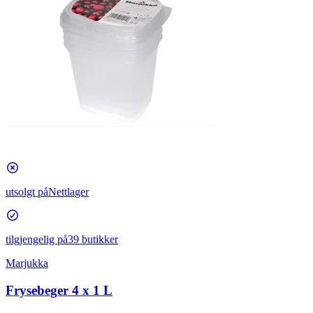
utsolgt på
Nettlager
tilgjengelig på
39 butikker
Marjukka
Frysebeger 4 x 1 L