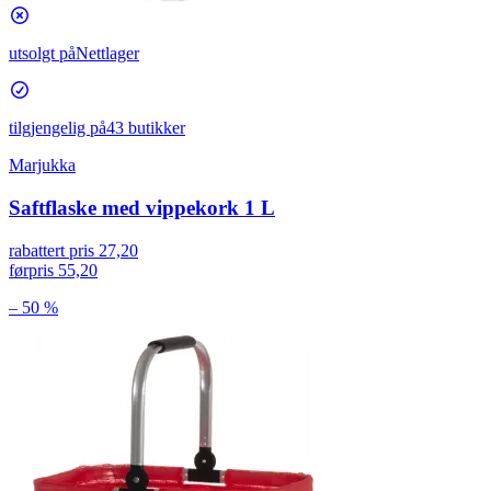
utsolgt på
Nettlager
tilgjengelig på
43 butikker
Marjukka
Saftflaske med vippekork 1 L
rabattert pris
27,20
førpris
55,20
– 50 %