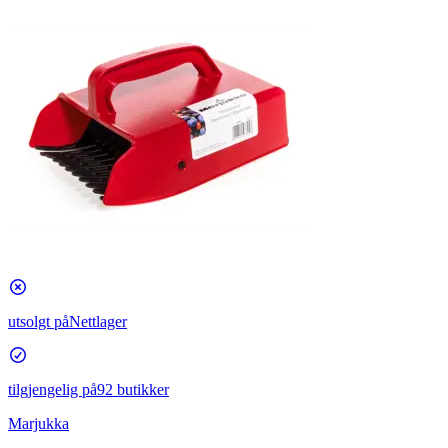
utsolgt på
Nettlager
tilgjengelig på
92 butikker
Marjukka