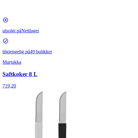
utsolgt på
Nettlager
tilgjengelig på
49 butikker
Marjukka
Saftkoker 8 L
719,20