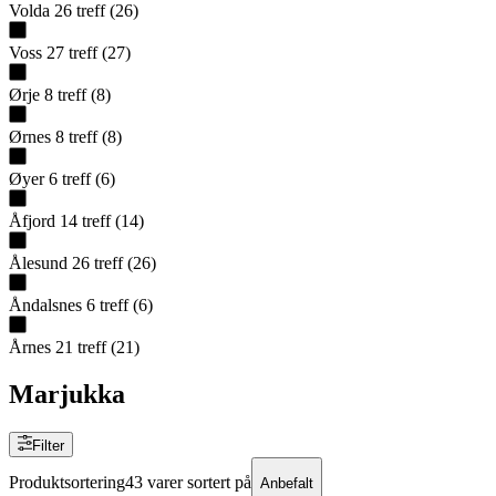
Volda
26
treff
(
26
)
Voss
27
treff
(
27
)
Ørje
8
treff
(
8
)
Ørnes
8
treff
(
8
)
Øyer
6
treff
(
6
)
Åfjord
14
treff
(
14
)
Ålesund
26
treff
(
26
)
Åndalsnes
6
treff
(
6
)
Årnes
21
treff
(
21
)
Marjukka
Filter
Produktsortering
43 varer sortert på
Anbefalt