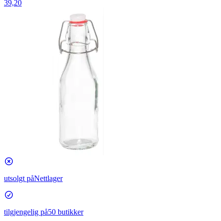
39,20
utsolgt på
Nettlager
tilgjengelig på
50 butikker