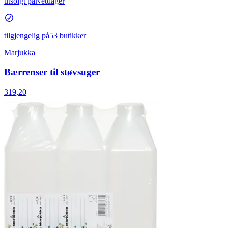
utsolgt på
Nettlager
tilgjengelig på
53 butikker
Marjukka
Bærrenser til støvsuger
319,20