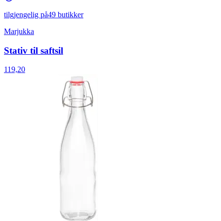
tilgjengelig på
49 butikker
Marjukka
Stativ til saftsil
119,20