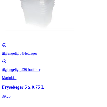
tilgjengelig på
Nettlager
tilgjengelig på
39 butikker
Marjukka
Frysebeger 5 x 0,75 L
39,20