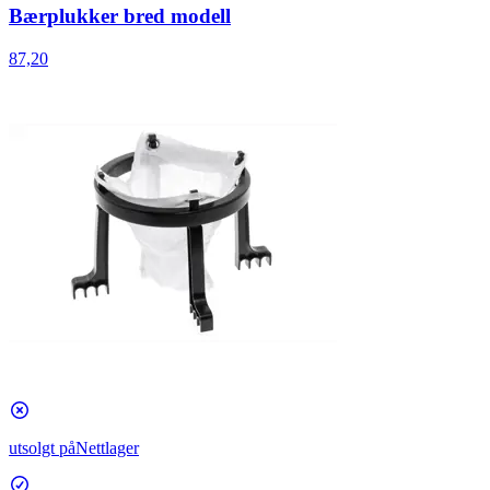
Bærplukker bred modell
87,20
utsolgt på
Nettlager