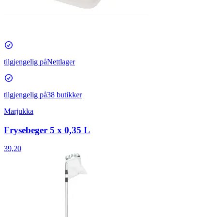
tilgjengelig på
Nettlager
tilgjengelig på
38 butikker
Marjukka
Frysebeger 5 x 0,35 L
39,20