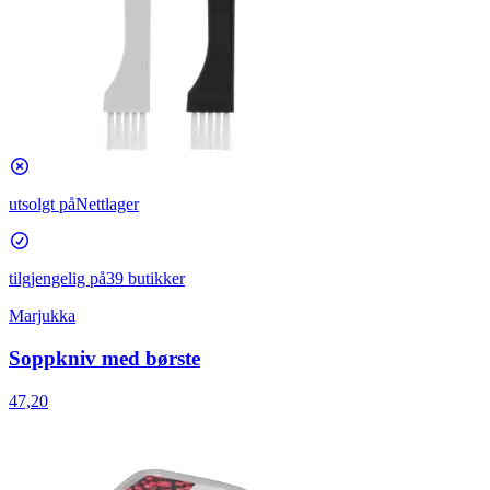
utsolgt på
Nettlager
tilgjengelig på
39 butikker
Marjukka
Soppkniv med børste
47,20