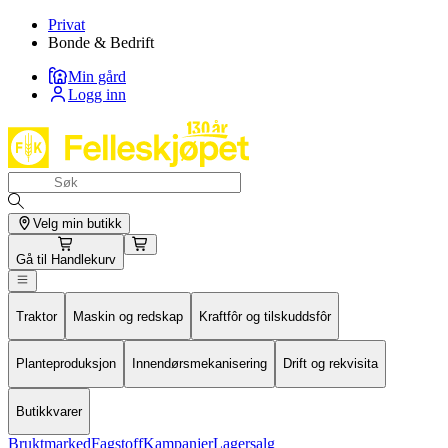
Privat
Bonde & Bedrift
Min gård
Logg inn
Velg min butikk
Gå til
Handlekurv
Traktor
Maskin og redskap
Kraftfôr og tilskuddsfôr
Planteproduksjon
Innendørsmekanisering
Drift og rekvisita
Butikkvarer
Bruktmarked
Fagstoff
Kampanjer
Lagersalg