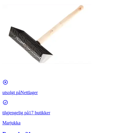
utsolgt på
Nettlager
tilgjengelig på
17 butikker
Marjukka