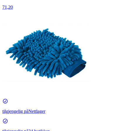
71,20
tilgjengelig på
Nettlager