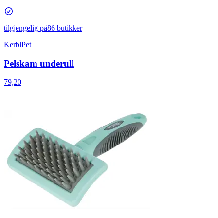
tilgjengelig på
86 butikker
KerblPet
Pelskam underull
79,20