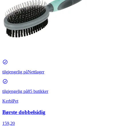
tilgjengelig på
Nettlager
tilgjengelig på
85 butikker
KerblPet
Børste dobbelsidig
159,20