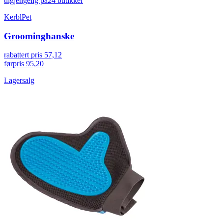
tilgjengelig på
24 butikker
KerblPet
Groominghanske
rabattert pris
57,12
førpris
95,20
Lagersalg