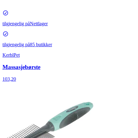
tilgjengelig på
Nettlager
tilgjengelig på
85 butikker
KerblPet
Massasjebørste
103,20