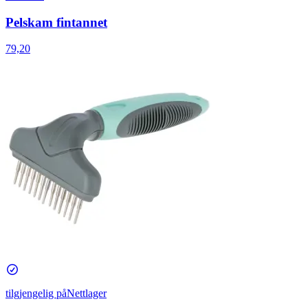
Pelskam fintannet
79,20
tilgjengelig på
Nettlager