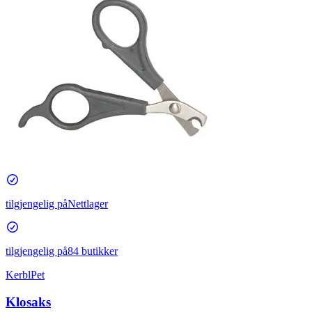
tilgjengelig på
Nettlager
tilgjengelig på
84 butikker
KerblPet
Klosaks