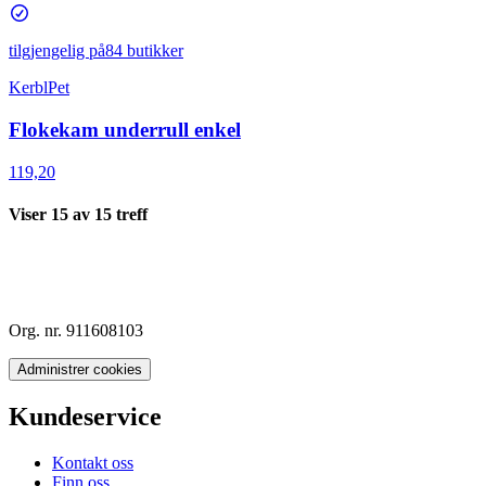
tilgjengelig på
84 butikker
KerblPet
Flokekam underrull enkel
119,20
Viser
15
av
15
treff
Org. nr. 911608103
Administrer cookies
Kundeservice
Kontakt oss
Finn oss