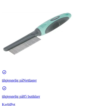
tilgjengelig på
Nettlager
tilgjengelig på
85 butikker
KerblPet