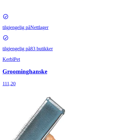
tilgjengelig på
Nettlager
tilgjengelig på
83 butikker
KerblPet
Groominghanske
111,20