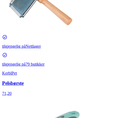
tilgjengelig på
Nettlager
tilgjengelig på
79 butikker
KerblPet
Pelsbørste
71,20