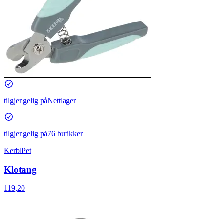
tilgjengelig på
Nettlager
tilgjengelig på
76 butikker
KerblPet
Klotang
119,20