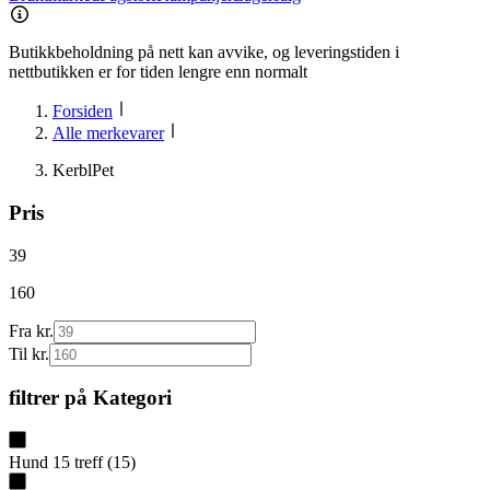
Butikkbeholdning på nett kan avvike, og leveringstiden i
nettbutikken er for tiden lengre enn normalt
Forsiden
Alle merkevarer
KerblPet
Pris
39
160
Fra kr.
Til kr.
filtrer på
Kategori
Hund
15
treff
(
15
)