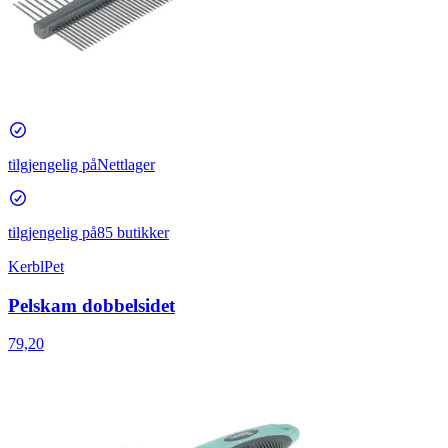
tilgjengelig på
Nettlager
tilgjengelig på
85 butikker
KerblPet
Pelskam dobbelsidet
79,20