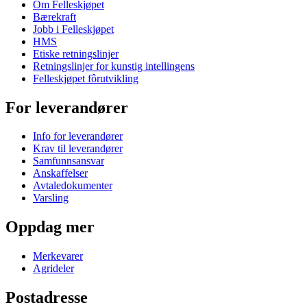
Om Felleskjøpet
Bærekraft
Jobb i Felleskjøpet
HMS
Etiske retningslinjer
Retningslinjer for kunstig intellingens
Felleskjøpet fôrutvikling
For leverandører
Info for leverandører
Krav til leverandører
Samfunnsansvar
Anskaffelser
Avtaledokumenter
Varsling
Oppdag mer
Merkevarer
Agrideler
Postadresse