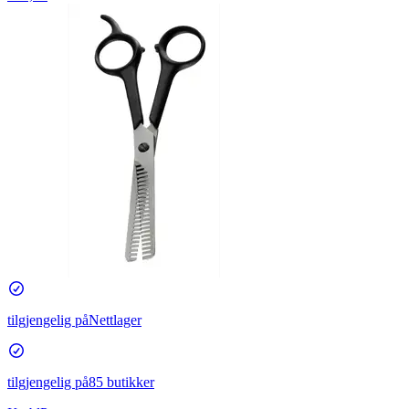
tilgjengelig på
Nettlager
tilgjengelig på
85 butikker