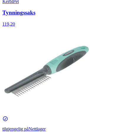
KerblPet
Tynningssaks
119,20
tilgjengelig på
Nettlager