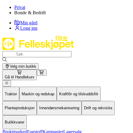
Privat
Bonde & Bedrift
Min gård
Logg inn
Velg min butikk
Gå til
Handlekurv
Traktor
Maskin og redskap
Kraftfôr og tilskuddsfôr
Planteproduksjon
Innendørsmekanisering
Drift og rekvisita
Butikkvarer
Bruktmarked
Fagstoff
Kampanjer
Lagersalg