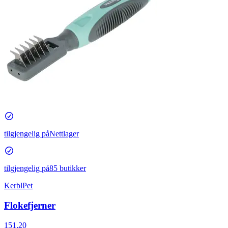
tilgjengelig på
Nettlager
tilgjengelig på
85 butikker
KerblPet
Flokefjerner
151,20