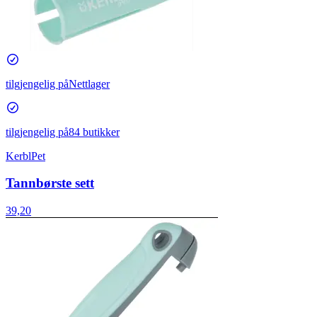
tilgjengelig på
Nettlager
tilgjengelig på
84 butikker
KerblPet
Tannbørste sett
39,20