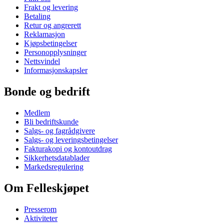
Frakt og levering
Betaling
Retur og angrerett
Reklamasjon
Kjøpsbetingelser
Personopplysninger
Nettsvindel
Informasjonskapsler
Bonde og bedrift
Medlem
Bli bedriftskunde
Salgs- og fagrådgivere
Salgs- og leveringsbetingelser
Fakturakopi og kontoutdrag
Sikkerhetsdatablader
Markedsregulering
Om Felleskjøpet
Presserom
Aktiviteter