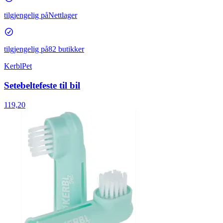
tilgjengelig på
Nettlager
tilgjengelig på
82 butikker
KerblPet
Setebeltefeste til bil
119,20