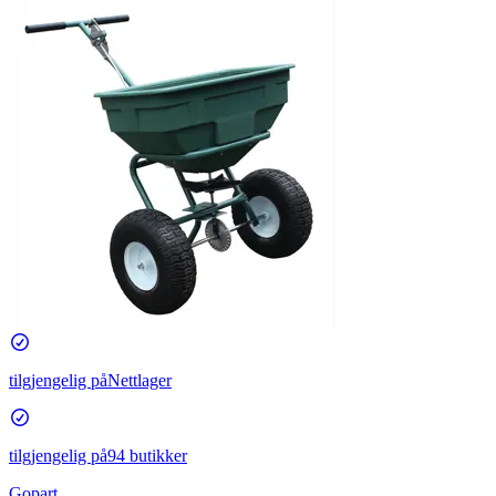
tilgjengelig på
Nettlager
tilgjengelig på
94 butikker
Gopart