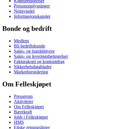
Kjøpsbetingelser
Personopplysninger
Nettsvindel
Informasjonskapsler
Bonde og bedrift
Medlem
Bli bedriftskunde
Salgs- og fagrådgivere
Salgs- og leveringsbetingelser
Fakturakopi og kontoutdrag
Sikkerhetsdatablader
Markedsregulering
Om Felleskjøpet
Presserom
Aktiviteter
Om Felleskjøpet
Bærekraft
Jobb i Felleskjøpet
HMS
Etiske retningslinjer