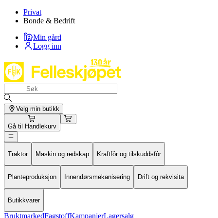
Privat
Bonde & Bedrift
Min gård
Logg inn
Velg min butikk
Gå til
Handlekurv
Traktor
Maskin og redskap
Kraftfôr og tilskuddsfôr
Planteproduksjon
Innendørsmekanisering
Drift og rekvisita
Butikkvarer
Bruktmarked
Fagstoff
Kampanjer
Lagersalg