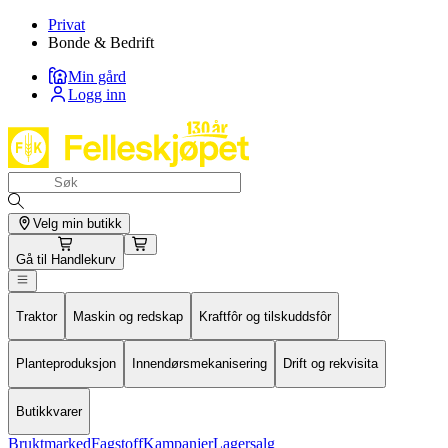
Privat
Bonde & Bedrift
Min gård
Logg inn
Velg min butikk
Gå til
Handlekurv
Traktor
Maskin og redskap
Kraftfôr og tilskuddsfôr
Planteproduksjon
Innendørsmekanisering
Drift og rekvisita
Butikkvarer
Bruktmarked
Fagstoff
Kampanjer
Lagersalg