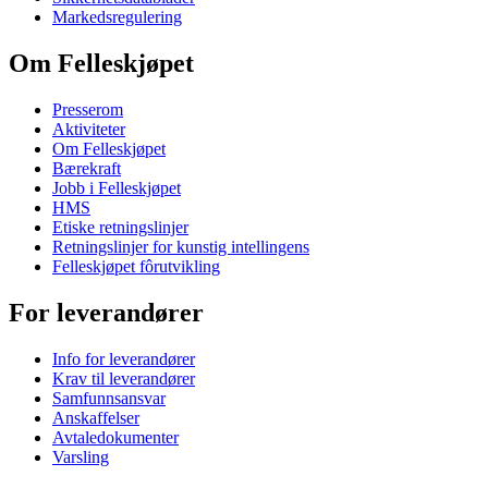
Markedsregulering
Om Felleskjøpet
Presserom
Aktiviteter
Om Felleskjøpet
Bærekraft
Jobb i Felleskjøpet
HMS
Etiske retningslinjer
Retningslinjer for kunstig intellingens
Felleskjøpet fôrutvikling
For leverandører
Info for leverandører
Krav til leverandører
Samfunnsansvar
Anskaffelser
Avtaledokumenter
Varsling