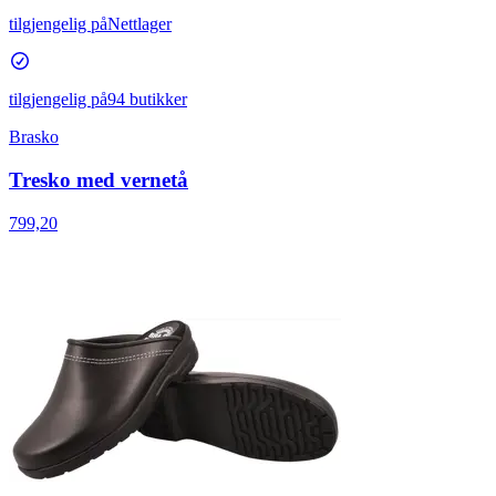
tilgjengelig på
Nettlager
tilgjengelig på
94 butikker
Brasko
Tresko med vernetå
799,20