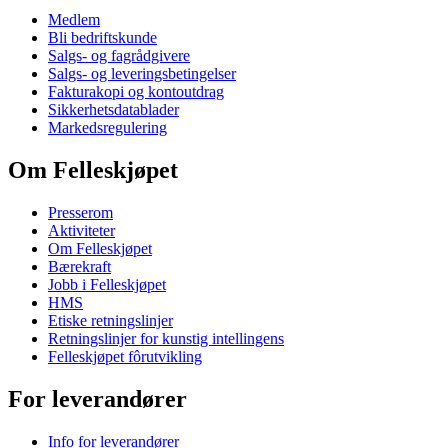
Medlem
Bli bedriftskunde
Salgs- og fagrådgivere
Salgs- og leveringsbetingelser
Fakturakopi og kontoutdrag
Sikkerhetsdatablader
Markedsregulering
Om Felleskjøpet
Presserom
Aktiviteter
Om Felleskjøpet
Bærekraft
Jobb i Felleskjøpet
HMS
Etiske retningslinjer
Retningslinjer for kunstig intellingens
Felleskjøpet fôrutvikling
For leverandører
Info for leverandører