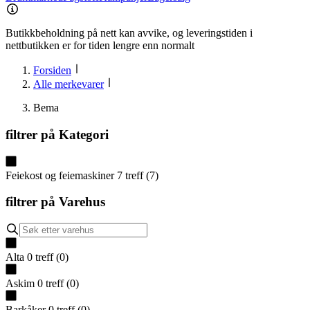
Butikkbeholdning på nett kan avvike, og leveringstiden i
nettbutikken er for tiden lengre enn normalt
Forsiden
Alle merkevarer
Bema
filtrer på
Kategori
Feiekost og feiemaskiner
7
treff
(
7
)
filtrer på
Varehus
Alta
0
treff
(
0
)
Askim
0
treff
(
0
)
Barkåker
0
treff
(
0
)