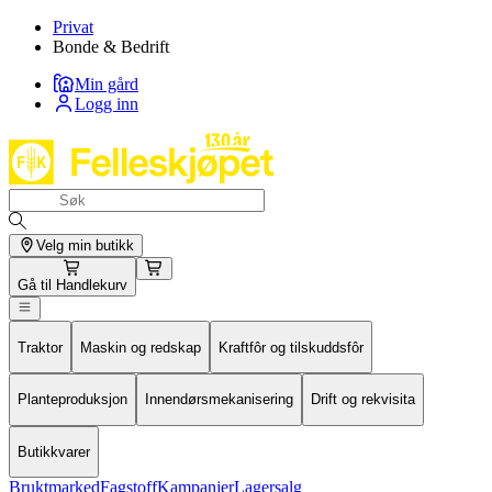
Privat
Bonde & Bedrift
Min gård
Logg inn
Velg min butikk
Gå til
Handlekurv
Traktor
Maskin og redskap
Kraftfôr og tilskuddsfôr
Planteproduksjon
Innendørsmekanisering
Drift og rekvisita
Butikkvarer
Bruktmarked
Fagstoff
Kampanjer
Lagersalg