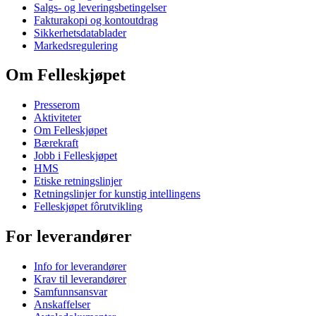
Salgs- og leveringsbetingelser
Fakturakopi og kontoutdrag
Sikkerhetsdatablader
Markedsregulering
Om Felleskjøpet
Presserom
Aktiviteter
Om Felleskjøpet
Bærekraft
Jobb i Felleskjøpet
HMS
Etiske retningslinjer
Retningslinjer for kunstig intellingens
Felleskjøpet fôrutvikling
For leverandører
Info for leverandører
Krav til leverandører
Samfunnsansvar
Anskaffelser