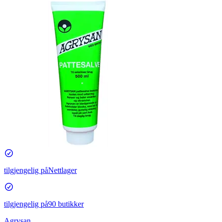
tilgjengelig på
Nettlager
tilgjengelig på
90 butikker
Agrysan