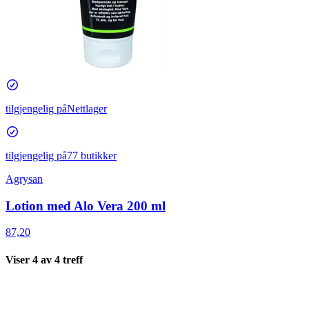
tilgjengelig på
Nettlager
tilgjengelig på
77 butikker
Agrysan
Lotion med Alo Vera 200 ml
87,20
Viser
4
av
4
treff