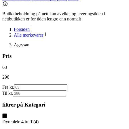
Butikkbeholdning på nett kan avvike, og leveringstiden i
nettbutikken er for tiden lengre enn normalt
Forsiden
Alle merkevarer
Agrysan
Pris
63
296
Fra kr.
Til kr.
filtrer på
Kategori
Dyrepleie
4
treff
(
4
)