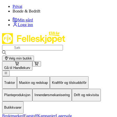
Privat
Bonde & Bedrift
Min gård
Logg inn
Velg min butikk
Gå til
Handlekurv
Traktor
Maskin og redskap
Kraftfôr og tilskuddsfôr
Planteproduksjon
Innendørsmekanisering
Drift og rekvisita
Butikkvarer
Bruktmarked
Fagstoff
Kampanjer
Lagersalg