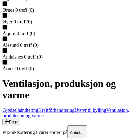
Ørnes
0
treff
(
0
)
Øyer
0
treff
(
0
)
Åfjord
0
treff
(
0
)
Ålesund
0
treff
(
0
)
Åndalsnes
0
treff
(
0
)
Årnes
0
treff
(
0
)
Ventilasjon, produksjon og
varme
Gjødselhåndtering
Kraftfôrhåndtering
Utstyr til kylling
Ventilasjon,
produksjon og varme
Filter
Produktsortering
3 varer sortert på
Anbefalt