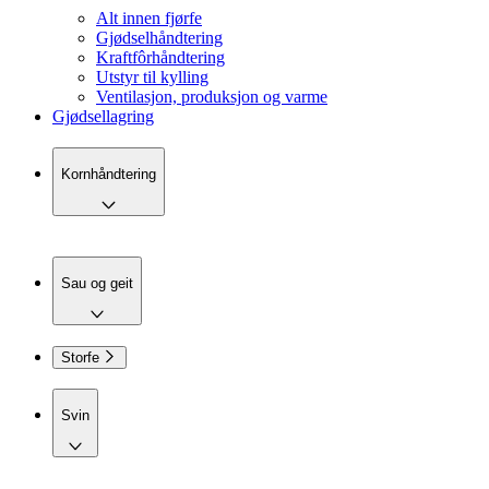
Alt innen fjørfe
Gjødselhåndtering
Kraftfôrhåndtering
Utstyr til kylling
Ventilasjon, produksjon og varme
Gjødsellagring
Kornhåndtering
Sau og geit
Storfe
Svin