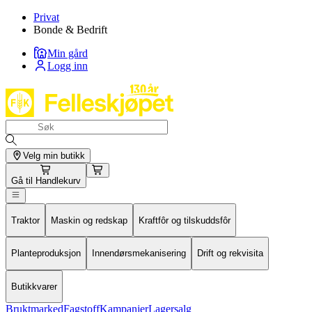
Privat
Bonde & Bedrift
Min gård
Logg inn
Velg min butikk
Gå til
Handlekurv
Traktor
Maskin og redskap
Kraftfôr og tilskuddsfôr
Planteproduksjon
Innendørsmekanisering
Drift og rekvisita
Butikkvarer
Bruktmarked
Fagstoff
Kampanjer
Lagersalg