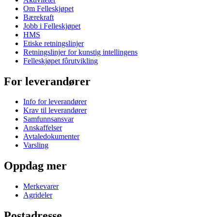
Om Felleskjøpet
Bærekraft
Jobb i Felleskjøpet
HMS
Etiske retningslinjer
Retningslinjer for kunstig intellingens
Felleskjøpet fôrutvikling
For leverandører
Info for leverandører
Krav til leverandører
Samfunnsansvar
Anskaffelser
Avtaledokumenter
Varsling
Oppdag mer
Merkevarer
Agrideler
Postadresse