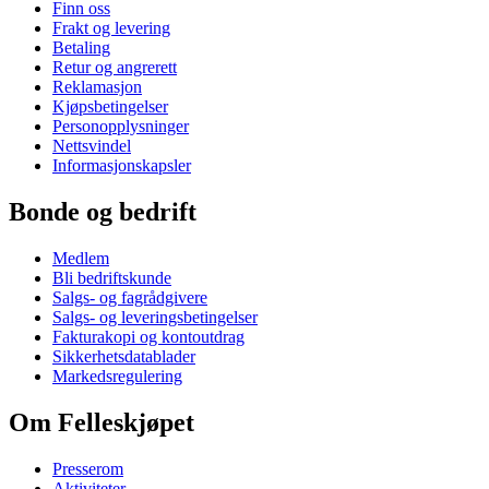
Finn oss
Frakt og levering
Betaling
Retur og angrerett
Reklamasjon
Kjøpsbetingelser
Personopplysninger
Nettsvindel
Informasjonskapsler
Bonde og bedrift
Medlem
Bli bedriftskunde
Salgs- og fagrådgivere
Salgs- og leveringsbetingelser
Fakturakopi og kontoutdrag
Sikkerhetsdatablader
Markedsregulering
Om Felleskjøpet
Presserom
Aktiviteter