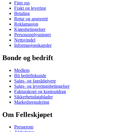
Finn oss
Frakt og levering
Betaling
Retur og angrerett
Reklamasjon
Kjøpsbetingelser
Personopplysninger
Nettsvindel
Informasjonskapsler
Bonde og bedrift
Medlem
Bli bedriftskunde
Salgs- og fagrådgivere
Salgs- og leveringsbetingelser
Fakturakopi og kontoutdrag
Sikkerhetsdatablader
Markedsregulering
Om Felleskjøpet
Presserom