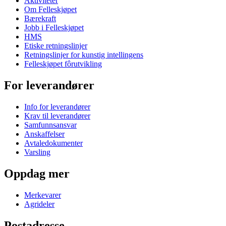
Aktiviteter
Om Felleskjøpet
Bærekraft
Jobb i Felleskjøpet
HMS
Etiske retningslinjer
Retningslinjer for kunstig intellingens
Felleskjøpet fôrutvikling
For leverandører
Info for leverandører
Krav til leverandører
Samfunnsansvar
Anskaffelser
Avtaledokumenter
Varsling
Oppdag mer
Merkevarer
Agrideler
Postadresse