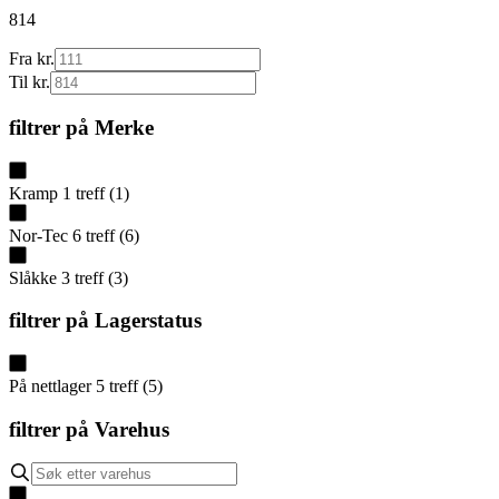
814
Fra kr.
Til kr.
filtrer på
Merke
Kramp
1
treff
(
1
)
Nor-Tec
6
treff
(
6
)
Slåkke
3
treff
(
3
)
filtrer på
Lagerstatus
På nettlager
5
treff
(
5
)
filtrer på
Varehus