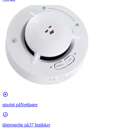
utsolgt på
Nettlager
tilgjengelig på
37 butikker