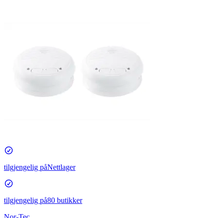
tilgjengelig på
Nettlager
tilgjengelig på
80 butikker
Nor-Tec