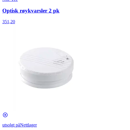
Optisk røykvarsler 2 pk
351,20
utsolgt på
Nettlager