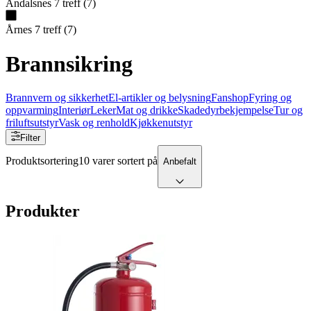
Åndalsnes
7
treff
(
7
)
Årnes
7
treff
(
7
)
Brannsikring
Brannvern og sikkerhet
El-artikler og belysning
Fanshop
Fyring og
oppvarming
Interiør
Leker
Mat og drikke
Skadedyrbekjempelse
Tur og
friluftsutstyr
Vask og renhold
Kjøkkenutstyr
Filter
Produktsortering
10 varer sortert på
Anbefalt
Produkter