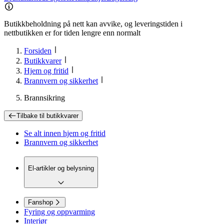
Butikkbeholdning på nett kan avvike, og leveringstiden i
nettbutikken er for tiden lengre enn normalt
Forsiden
Butikkvarer
Hjem og fritid
Brannvern og sikkerhet
Brannsikring
Tilbake til
butikkvarer
Se alt innen
hjem og fritid
Brannvern og sikkerhet
El-artikler og belysning
Fanshop
Fyring og oppvarming
Interiør