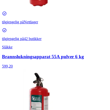
tilgjengelig på
Nettlager
tilgjengelig på
42 butikker
Slåkke
Brannslukningsapparat 55A pulver 6 kg
599,20