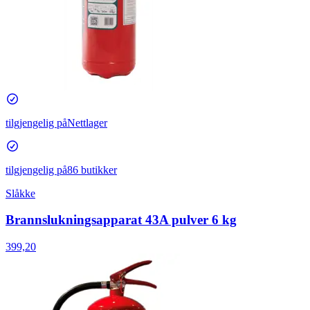
tilgjengelig på
Nettlager
tilgjengelig på
86 butikker
Slåkke
Brannslukningsapparat 43A pulver 6 kg
399,20