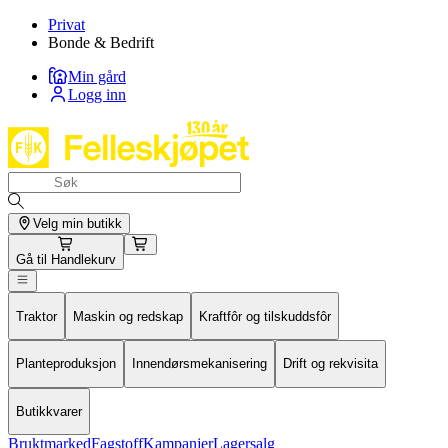
Privat
Bonde & Bedrift
Min gård
Logg inn
Velg min butikk
Gå til
Handlekurv
Traktor
Maskin og redskap
Kraftfôr og tilskuddsfôr
Planteproduksjon
Innendørsmekanisering
Drift og rekvisita
Butikkvarer
Bruktmarked
Fagstoff
Kampanjer
Lagersalg