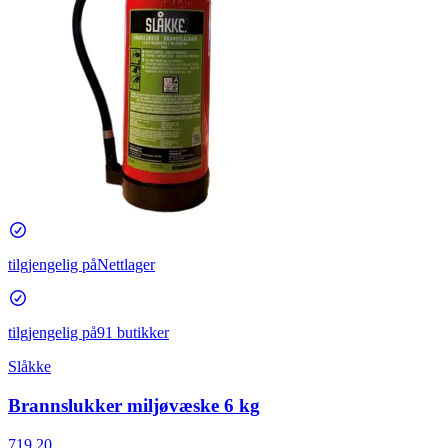
tilgjengelig på
Nettlager
tilgjengelig på
91 butikker
Slåkke
Brannslukker miljøvæske 6 kg
719,20