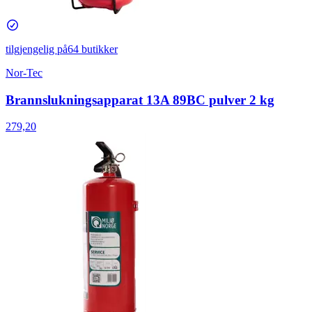
tilgjengelig på
64 butikker
Nor-Tec
Brannslukningsapparat 13A 89BC pulver 2 kg
279,20