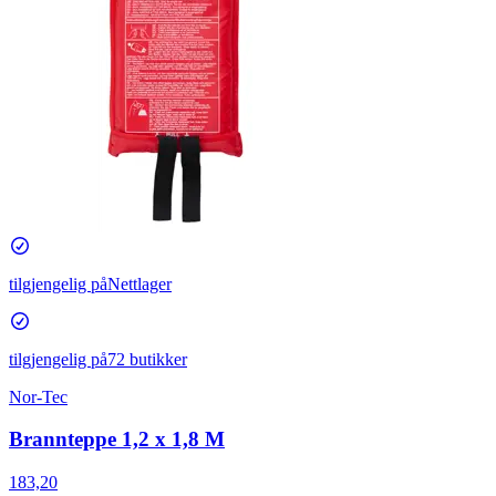
tilgjengelig på
Nettlager
tilgjengelig på
72 butikker
Nor-Tec
Brannteppe 1,2 x 1,8 M
183,20