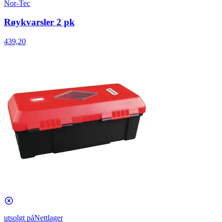
Nor-Tec
Røykvarsler 2 pk
439,20
utsolgt på
Nettlager