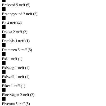
Brekstad
5
treff
(
5
)
Brønnøysund
2
treff
(
2
)
Bø
4
treff
(
4
)
Dokka
2
treff
(
2
)
Dombås
1
treff
(
1
)
Drammen
5
treff
(
5
)
Eid
1
treff
(
1
)
Eidskog
1
treff
(
1
)
Eidsvoll
1
treff
(
1
)
Eiker
1
treff
(
1
)
Elnesvågen
2
treff
(
2
)
Elverum
5
treff
(
5
)