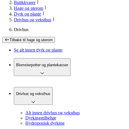
Butikkvarer
Hage og uterom
Dyrk og plante
Drivhus og veksthus
Drivhus
Tilbake til
hage og uterom
Se alt innen
dyrk og plante
Blomsterpotter og plantekasser
Drivhus og veksthus
Alt innen drivhus og veksthus
Dyrkingstilbehør
Hydroponisk dyrking