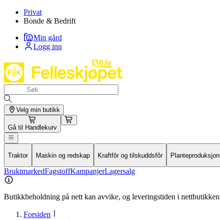
Privat
Bonde & Bedrift
Min gård
Logg inn
Velg min butikk
Gå til
Handlekurv
Traktor
Maskin og redskap
Kraftfôr og tilskuddsfôr
Planteproduksjon
Bruktmarked
Fagstoff
Kampanjer
Lagersalg
Butikkbeholdning på nett kan avvike, og leveringstiden i nettbutikken 
Forsiden