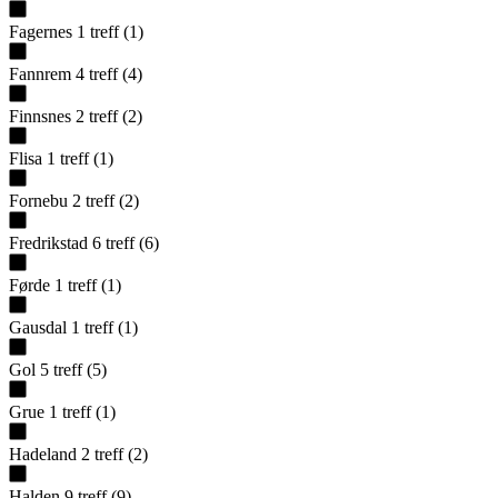
Fagernes
1
treff
(
1
)
Fannrem
4
treff
(
4
)
Finnsnes
2
treff
(
2
)
Flisa
1
treff
(
1
)
Fornebu
2
treff
(
2
)
Fredrikstad
6
treff
(
6
)
Førde
1
treff
(
1
)
Gausdal
1
treff
(
1
)
Gol
5
treff
(
5
)
Grue
1
treff
(
1
)
Hadeland
2
treff
(
2
)
Halden
9
treff
(
9
)