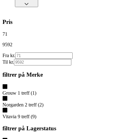
Pris
71
9592
Fra kr.
Til kr.
filtrer på
Merke
Grouw
1
treff
(
1
)
Norgarden
2
treff
(
2
)
Vitavia
9
treff
(
9
)
filtrer på
Lagerstatus