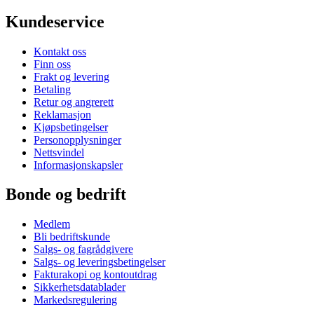
Kundeservice
Kontakt oss
Finn oss
Frakt og levering
Betaling
Retur og angrerett
Reklamasjon
Kjøpsbetingelser
Personopplysninger
Nettsvindel
Informasjonskapsler
Bonde og bedrift
Medlem
Bli bedriftskunde
Salgs- og fagrådgivere
Salgs- og leveringsbetingelser
Fakturakopi og kontoutdrag
Sikkerhetsdatablader
Markedsregulering