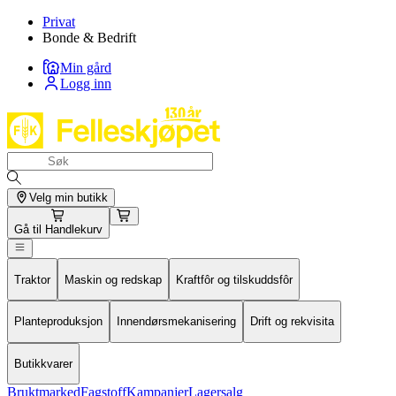
Privat
Bonde & Bedrift
Min gård
Logg inn
Velg min butikk
Gå til
Handlekurv
Traktor
Maskin og redskap
Kraftfôr og tilskuddsfôr
Planteproduksjon
Innendørsmekanisering
Drift og rekvisita
Butikkvarer
Bruktmarked
Fagstoff
Kampanjer
Lagersalg