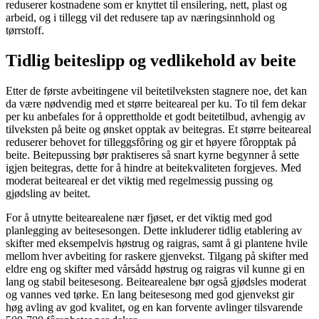
reduserer kostnadene som er knyttet til ensilering, nett, plast og
arbeid, og i tillegg vil det redusere tap av næringsinnhold og
tørrstoff.
Tidlig beiteslipp og vedlikehold av beite
Etter de første avbeitingene vil beitetilveksten stagnere noe, det kan
da være nødvendig med et større beiteareal per ku. To til fem dekar
per ku anbefales for å opprettholde et godt beitetilbud, avhengig av
tilveksten på beite og ønsket opptak av beitegras. Et større beiteareal
reduserer behovet for tilleggsfôring og gir et høyere fôropptak på
beite. Beitepussing bør praktiseres så snart kyrne begynner å sette
igjen beitegras, dette for å hindre at beitekvaliteten forgjeves. Med
moderat beiteareal er det viktig med regelmessig pussing og
gjødsling av beitet.
For å utnytte beitearealene nær fjøset, er det viktig med god
planlegging av beitesesongen. Dette inkluderer tidlig etablering av
skifter med eksempelvis høstrug og raigras, samt å gi plantene hvile
mellom hver avbeiting for raskere gjenvekst. Tilgang på skifter med
eldre eng og skifter med vårsådd høstrug og raigras vil kunne gi en
lang og stabil beitesesong. Beitearealene bør også gjødsles moderat
og vannes ved tørke. En lang beitesesong med god gjenvekst gir
høg avling av god kvalitet, og en kan forvente avlinger tilsvarende