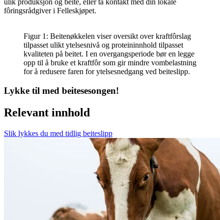
ulik produksjon og beite, eller ta kontakt med din lokale
fôringsrådgiver i Felleskjøpet.
Figur 1: Beitenøkkelen viser oversikt over kraftfôrslag
tilpasset ulikt ytelsesnivå og proteininnhold tilpasset
kvaliteten på beitet. I en overgangsperiode bør en legge
opp til å bruke et kraftfôr som gir mindre vombelastning
for å redusere faren for ytelsesnedgang ved beiteslipp.
Lykke til med beitesesongen!
Relevant innhold
Slik lykkes du med tidlig beiteslipp