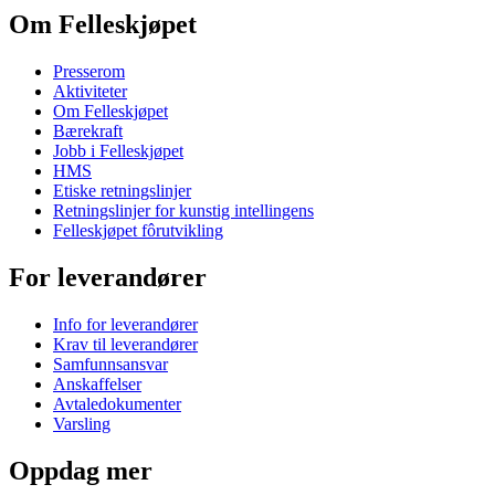
Om Felleskjøpet
Presserom
Aktiviteter
Om Felleskjøpet
Bærekraft
Jobb i Felleskjøpet
HMS
Etiske retningslinjer
Retningslinjer for kunstig intellingens
Felleskjøpet fôrutvikling
For leverandører
Info for leverandører
Krav til leverandører
Samfunnsansvar
Anskaffelser
Avtaledokumenter
Varsling
Oppdag mer