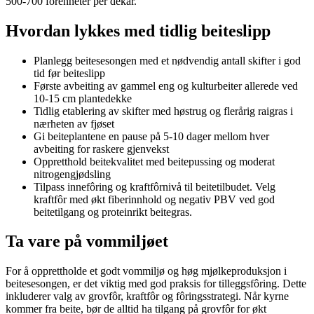
500-700 fôrenheter per dekar.
Hvordan lykkes med tidlig beiteslipp
Planlegg beitesesongen med et nødvendig antall skifter i god
tid før beiteslipp
Første avbeiting av gammel eng og kulturbeiter allerede ved
10-15 cm plantedekke
Tidlig etablering av skifter med høstrug og flerårig raigras i
nærheten av fjøset
Gi beiteplantene en pause på 5-10 dager mellom hver
avbeiting for raskere gjenvekst
Oppretthold beitekvalitet med beitepussing og moderat
nitrogengjødsling
Tilpass innefôring og kraftfôrnivå til beitetilbudet. Velg
kraftfôr med økt fiberinnhold og negativ PBV ved god
beitetilgang og proteinrikt beitegras.
Ta vare på vommiljøet
For å opprettholde et godt vommiljø og høg mjølkeproduksjon i
beitesesongen, er det viktig med god praksis for tilleggsfôring. Dette
inkluderer valg av grovfôr, kraftfôr og fôringsstrategi. Når kyrne
kommer fra beite, bør de alltid ha tilgang på grovfôr for økt