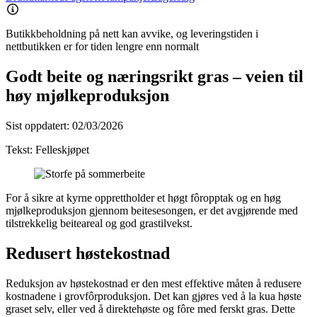
Butikkbeholdning på nett kan avvike, og leveringstiden i
nettbutikken er for tiden lengre enn normalt
Godt beite og næringsrikt gras – veien til
høy mjølkeproduksjon
Sist oppdatert:
02/03/2026
Tekst:
Felleskjøpet
For å sikre at kyrne opprettholder et høgt fôropptak og en høg
mjølkeproduksjon gjennom beitesesongen, er det avgjørende med
tilstrekkelig beiteareal og god grastilvekst.
Redusert høstekostnad
Reduksjon av høstekostnad er den mest effektive måten å redusere
kostnadene i grovfôrproduksjon. Det kan gjøres ved å la kua høste
graset selv, eller ved å direktehøste og fôre med ferskt gras. Dette