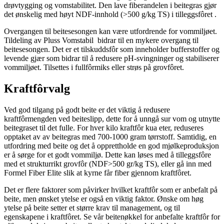
drøvtygging og vomstabilitet. Den lave fiberandelen i beitegras gjør
det ønskelig med høyt NDF-innhold (>500 g/kg TS) i tilleggsfôret .
Overgangen til beitesesongen kan være utfordrende for vommiljøet.
Tildeling av Pluss Vomstabil bidrar til en mykere overgang til
beitesesongen. Det er et tilskuddsfôr som inneholder bufferstoffer og
levende gjær som bidrar til å redusere pH-svingninger og stabiliserer
vommiljøet. Tilsettes i fullfôrmiks eller strøs på grovfôret.
Kraftfôrvalg
Ved god tilgang på godt beite er det viktig å redusere
kraftfôrmengden ved beiteslipp, dette for å unngå sur vom og utnytte
beitegraset til det fulle. For hver kilo kraftfôr kua eter, reduseres
opptaket av av beitegras med 700-1000 gram tørrstoff. Samtidig, en
utfordring med beite og det å opprettholde en god mjølkeproduksjon
er å sørge for et godt vommiljø. Dette kan løses med å tilleggsfôre
med et strukturrikt grovfôr (NDF>500 gr/kg TS), eller gå inn med
Formel Fiber Elite slik at kyrne får fiber gjennom kraftfôret.
Det er flere faktorer som påvirker hvilket kraftfôr som er anbefalt på
beite, men ønsket ytelse er også en viktig faktor. Ønske om høg
ytelse på beite setter et større krav til management, og til
egenskapene i kraftfôret. Se vår beitenøkkel for anbefalte kraftfôr for