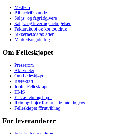
Medlem
Bli bedriftskunde
Salgs- og fagrådgivere
Salgs- og leveringsbetingelser
Fakturakopi og kontoutdrag
Sikkerhetsdatablader
Markedsregulering
Om Felleskjøpet
Presserom
Aktiviteter
Om Felleskjøpet
Bærekraft
Jobb i Felleskjøpet
HMS
Etiske retningslinjer
Retningslinjer for kunstig intellingens
Felleskjøpet fôrutvikling
For leverandører
Info for leverandører