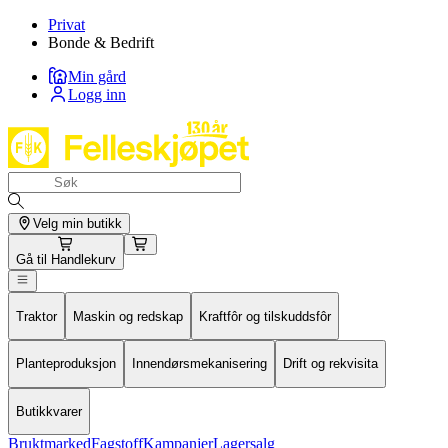
Privat
Bonde & Bedrift
Min gård
Logg inn
Velg min butikk
Gå til
Handlekurv
Traktor
Maskin og redskap
Kraftfôr og tilskuddsfôr
Planteproduksjon
Innendørsmekanisering
Drift og rekvisita
Butikkvarer
Bruktmarked
Fagstoff
Kampanjer
Lagersalg