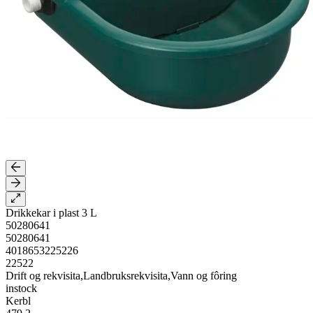
Drikkekar i plast 3 L
50280641
50280641
4018653225226
22522
Drift og rekvisita,Landbruksrekvisita,Vann og fôring
instock
Kerbl