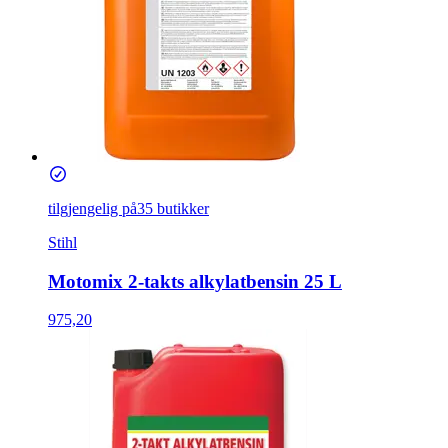
tilgjengelig på
35 butikker
Stihl
Motomix 2-takts alkylatbensin 25 L
975,20