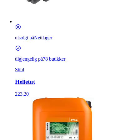
utsolgt på
Nettlager
tilgjengelig på
78 butikker
Stihl
Helletut
223,20