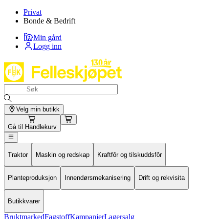
Privat
Bonde & Bedrift
Min gård
Logg inn
Velg min butikk
Gå til
Handlekurv
Traktor
Maskin og redskap
Kraftfôr og tilskuddsfôr
Planteproduksjon
Innendørsmekanisering
Drift og rekvisita
Butikkvarer
Bruktmarked
Fagstoff
Kampanjer
Lagersalg