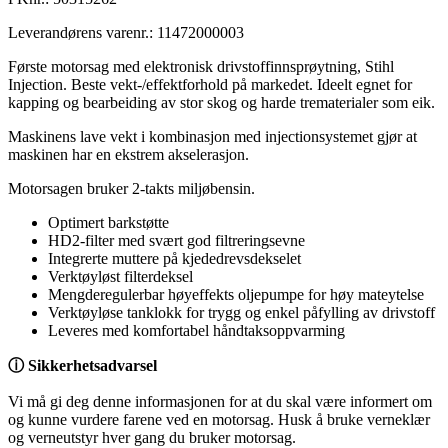
Leverandørens varenr.:
11472000003
Første motorsag med elektronisk drivstoffinnsprøytning, Stihl
Injection. Beste vekt-/effektforhold på markedet. Ideelt egnet for
kapping og bearbeiding av stor skog og harde trematerialer som eik.
Maskinens lave vekt i kombinasjon med injectionsystemet gjør at
maskinen har en ekstrem akselerasjon.
Motorsagen bruker 2-takts miljøbensin.
Optimert barkstøtte
HD2-filter med svært god filtreringsevne
Integrerte muttere på kjededrevsdekselet
Verktøyløst filterdeksel
Mengderegulerbar høyeffekts oljepumpe for høy mateytelse
Verktøyløse tanklokk for trygg og enkel påfylling av drivstoff
Leveres med komfortabel håndtaksoppvarming
ⓘ Sikkerhetsadvarsel
Vi må gi deg denne informasjonen for at du skal være informert om
og kunne vurdere farene ved en motorsag. Husk å bruke verneklær
og verneutstyr hver gang du bruker motorsag.