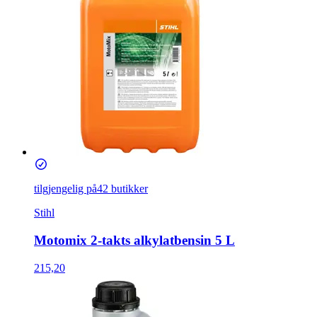
tilgjengelig på
42 butikker
Stihl
Motomix 2-takts alkylatbensin 5 L
215,20