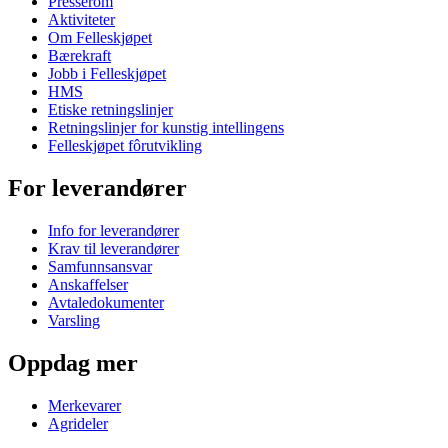
Presserom
Aktiviteter
Om Felleskjøpet
Bærekraft
Jobb i Felleskjøpet
HMS
Etiske retningslinjer
Retningslinjer for kunstig intellingens
Felleskjøpet fôrutvikling
For leverandører
Info for leverandører
Krav til leverandører
Samfunnsansvar
Anskaffelser
Avtaledokumenter
Varsling
Oppdag mer
Merkevarer
Agrideler