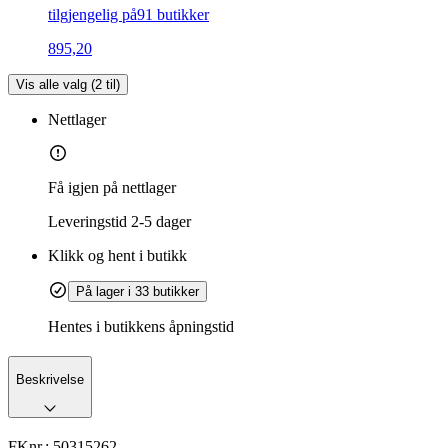
tilgjengelig på
91 butikker
895,20
Vis alle valg (
2
til)
Nettlager
Få igjen på nettlager
Leveringstid
2-5 dager
Klikk og hent i butikk
På lager i 33 butikker
Hentes i butikkens åpningstid
Beskrivelse
FKnr.:
50315262