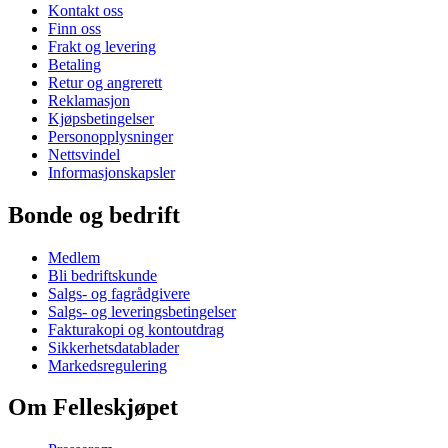
Kontakt oss
Finn oss
Frakt og levering
Betaling
Retur og angrerett
Reklamasjon
Kjøpsbetingelser
Personopplysninger
Nettsvindel
Informasjonskapsler
Bonde og bedrift
Medlem
Bli bedriftskunde
Salgs- og fagrådgivere
Salgs- og leveringsbetingelser
Fakturakopi og kontoutdrag
Sikkerhetsdatablader
Markedsregulering
Om Felleskjøpet