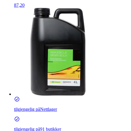
87,20
tilgjengelig på
Nettlager
tilgjengelig på
91 butikker