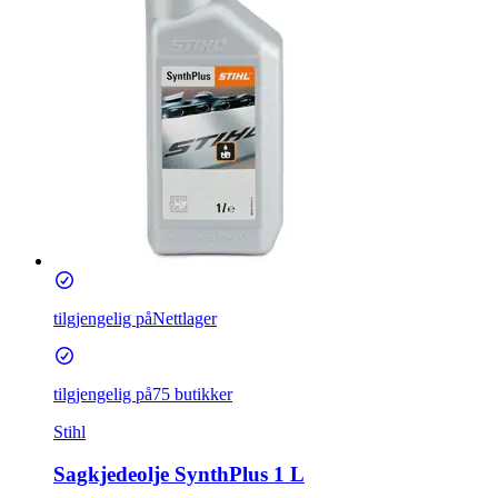
tilgjengelig på
Nettlager
tilgjengelig på
75 butikker
Stihl
Sagkjedeolje SynthPlus 1 L