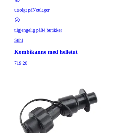
utsolgt på
Nettlager
tilgjengelig på
84 butikker
Stihl
Kombikanne med helletut
719,20