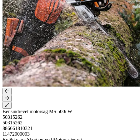
Bensindrevet motorsag MS 500i W
50315262
50315262
886661810321
11472000003
Butikkvarer,Skog og ved,Motorsager og