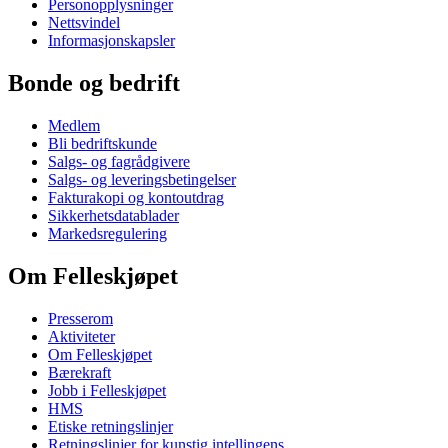
Personopplysninger
Nettsvindel
Informasjonskapsler
Bonde og bedrift
Medlem
Bli bedriftskunde
Salgs- og fagrådgivere
Salgs- og leveringsbetingelser
Fakturakopi og kontoutdrag
Sikkerhetsdatablader
Markedsregulering
Om Felleskjøpet
Presserom
Aktiviteter
Om Felleskjøpet
Bærekraft
Jobb i Felleskjøpet
HMS
Etiske retningslinjer
Retningslinjer for kunstig intellingens