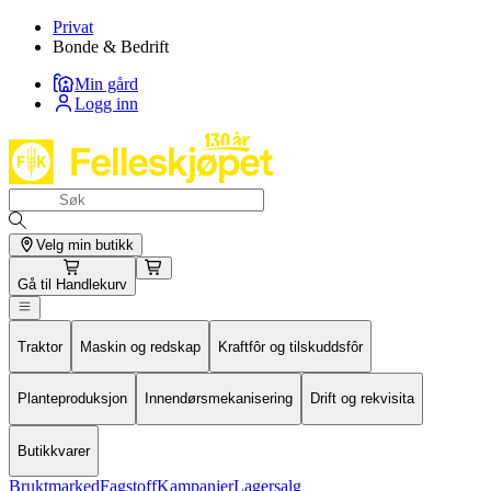
Privat
Bonde & Bedrift
Min gård
Logg inn
Velg min butikk
Gå til
Handlekurv
Traktor
Maskin og redskap
Kraftfôr og tilskuddsfôr
Planteproduksjon
Innendørsmekanisering
Drift og rekvisita
Butikkvarer
Bruktmarked
Fagstoff
Kampanjer
Lagersalg