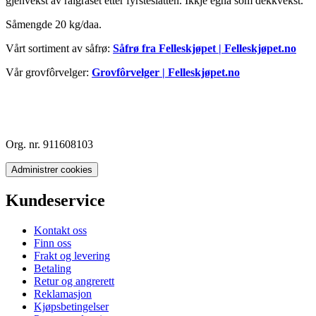
gjenvekst av raigraset etter fyrsteslåtten. Ikkje egna som dekkvekst.
Såmengde 20 kg/daa.
Vårt sortiment av såfrø:
Såfrø fra Felleskjøpet | Felleskjøpet.no
Vår grovfôrvelger:
Grovfôrvelger | Felleskjøpet.no
Org. nr. 911608103
Administrer cookies
Kundeservice
Kontakt oss
Finn oss
Frakt og levering
Betaling
Retur og angrerett
Reklamasjon
Kjøpsbetingelser