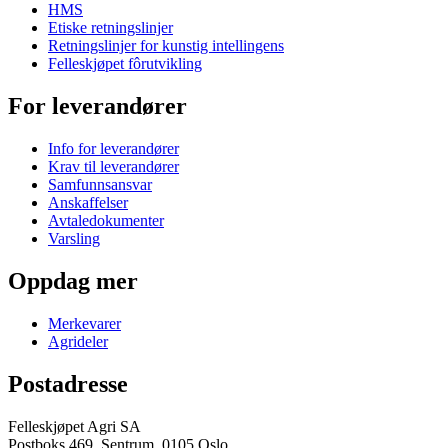
HMS
Etiske retningslinjer
Retningslinjer for kunstig intellingens
Felleskjøpet fôrutvikling
For leverandører
Info for leverandører
Krav til leverandører
Samfunnsansvar
Anskaffelser
Avtaledokumenter
Varsling
Oppdag mer
Merkevarer
Agrideler
Postadresse
Felleskjøpet Agri SA
Postboks 469, Sentrum, 0105 Oslo