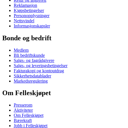
Retur og angrerett
Reklamasjon
Kjøpsbetingelser
Personopplysninger
Nettsvindel
Informasjonskapsler
Bonde og bedrift
Medlem
Bli bedriftskunde
Salgs- og fagrådgivere
Salgs- og leveringsbetingelser
Fakturakopi og kontoutdrag
Sikkerhetsdatablader
Markedsregulering
Om Felleskjøpet
Presserom
Aktiviteter
Om Felleskjøpet
Bærekraft
Jobb i Felleskjøpet