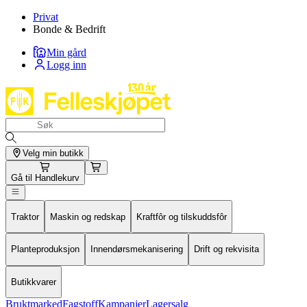
Privat
Bonde & Bedrift
Min gård
Logg inn
Velg min butikk
Gå til
Handlekurv
Traktor
Maskin og redskap
Kraftfôr og tilskuddsfôr
Planteproduksjon
Innendørsmekanisering
Drift og rekvisita
Butikkvarer
Bruktmarked
Fagstoff
Kampanjer
Lagersalg