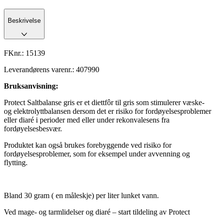
Beskrivelse
FKnr.:
15139
Leverandørens varenr.:
407990
Bruksanvisning:
Protect Saltbalanse gris er et diettfôr til gris som stimulerer væske-
og elektrolyttbalansen dersom det er risiko for fordøyelsesproblemer
eller diaré i perioder med eller under rekonvalesens fra
fordøyelsesbesvær.
Produktet kan også brukes forebyggende ved risiko for
fordøyelsesproblemer, som for eksempel under avvenning og
flytting.
Bland 30 gram ( en måleskje) per liter lunket vann.
Ved mage- og tarmlidelser og diaré – start tildeling av Protect