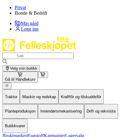
Privat
Bonde & Bedrift
Min gård
Logg inn
Velg min butikk
Gå til
Handlekurv
Traktor
Maskin og redskap
Kraftfôr og tilskuddsfôr
Planteproduksjon
Innendørsmekanisering
Drift og rekvisita
Butikkvarer
Bruktmarked
Fagstoff
Kampanjer
Lagersalg