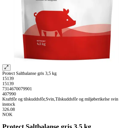
Protect Saltbalanse gris 3,5 kg
15139
15139
7314670079901
407990
Kraftfôr og tilskuddsfôr,Svin,Tilskuddsfôr og miljøberikelse svin
instock
326.08
NOK
Protect Saltbalanse gris 3,5 kg