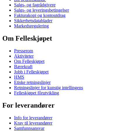
Salgs- og fagrådgivere
Salgs- og leveringsbetingelser
Fakturakopi og kontoutdrag
Sikkerhetsdatablader
Markedsregulering
Om Felleskjøpet
Presserom
Aktiviteter
Om Felleskjøpet
Bærekraft
Jobb i Felleskjøpet
HMS
Etiske retningslinjer
Retningslinjer for kunstig intellingens
Felleskjøpet fôrutvikling
For leverandører
Info for leverandører
Krav til leverandører
Samfunnsansvar