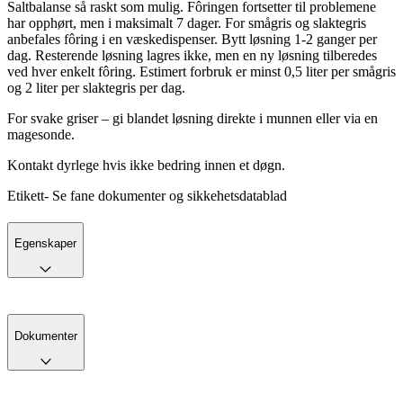
Saltbalanse så raskt som mulig. Fôringen fortsetter til problemene
har opphørt, men i maksimalt 7 dager. For smågris og slaktegris
anbefales fôring i en væskedispenser. Bytt løsning 1-2 ganger per
dag. Resterende løsning lagres ikke, men en ny løsning tilberedes
ved hver enkelt fôring. Estimert forbruk er minst 0,5 liter per smågris
og 2 liter per slaktegris per dag.
For svake griser – gi blandet løsning direkte i munnen eller via en
magesonde.
Kontakt dyrlege hvis ikke bedring innen et døgn.
Etikett- Se fane dokumenter og sikkehetsdatablad
Egenskaper
Dokumenter