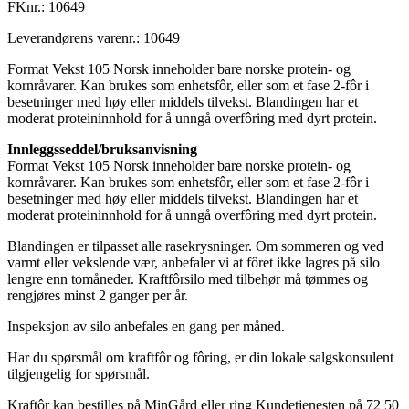
FKnr.:
10649
Leverandørens varenr.:
10649
Format Vekst 105 Norsk inneholder bare norske protein- og
kornråvarer. Kan brukes som enhetsfôr, eller som et fase 2-fôr i
besetninger med høy eller middels tilvekst. Blandingen har et
moderat proteininnhold for å unngå overfôring med dyrt protein.
Innleggsseddel/bruksanvisning
Format Vekst 105 Norsk inneholder bare norske protein- og
kornråvarer. Kan brukes som enhetsfôr, eller som et fase 2-fôr i
besetninger med høy eller middels tilvekst. Blandingen har et
moderat proteininnhold for å unngå overfôring med dyrt protein.
Blandingen er tilpasset alle rasekrysninger. Om sommeren og ved
varmt eller vekslende vær, anbefaler vi at fôret ikke lagres på silo
lengre enn tomåneder. Kraftfôrsilo med tilbehør må tømmes og
rengjøres minst 2 ganger per år.
Inspeksjon av silo anbefales en gang per måned.
Har du spørsmål om kraftfôr og fôring, er din lokale salgskonsulent
tilgjengelig for spørsmål.
Kraftôr kan bestilles på MinGård eller ring Kundetjenesten på 72 50