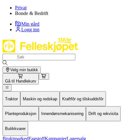
Privat
Bonde & Bedrift
Min gård
Logg inn
Velg min butikk
Gå til
Handlekurv
Traktor
Maskin og redskap
Kraftfôr og tilskuddsfôr
Planteproduksjon
Innendørsmekanisering
Drift og rekvisita
Butikkvarer
Bruktmarked
Fagstoff
Kampanjer
Lagersalg