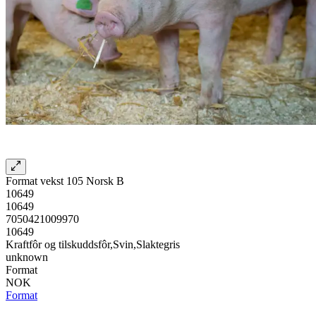
Format vekst 105 Norsk B
10649
10649
7050421009970
10649
Kraftfôr og tilskuddsfôr,Svin,Slaktegris
unknown
Format
NOK
Format