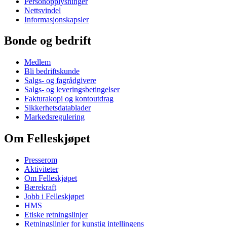
Personopplysninger
Nettsvindel
Informasjonskapsler
Bonde og bedrift
Medlem
Bli bedriftskunde
Salgs- og fagrådgivere
Salgs- og leveringsbetingelser
Fakturakopi og kontoutdrag
Sikkerhetsdatablader
Markedsregulering
Om Felleskjøpet
Presserom
Aktiviteter
Om Felleskjøpet
Bærekraft
Jobb i Felleskjøpet
HMS
Etiske retningslinjer
Retningslinjer for kunstig intellingens