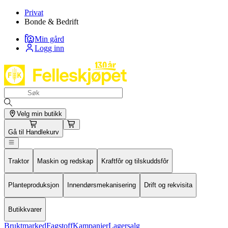
Privat
Bonde & Bedrift
Min gård
Logg inn
Velg min butikk
Gå til
Handlekurv
Traktor
Maskin og redskap
Kraftfôr og tilskuddsfôr
Planteproduksjon
Innendørsmekanisering
Drift og rekvisita
Butikkvarer
Bruktmarked
Fagstoff
Kampanjer
Lagersalg