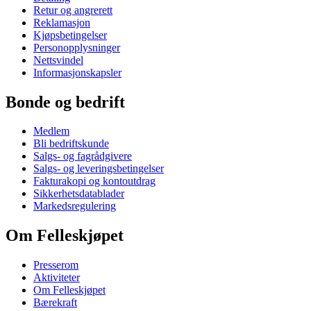
Retur og angrerett
Reklamasjon
Kjøpsbetingelser
Personopplysninger
Nettsvindel
Informasjonskapsler
Bonde og bedrift
Medlem
Bli bedriftskunde
Salgs- og fagrådgivere
Salgs- og leveringsbetingelser
Fakturakopi og kontoutdrag
Sikkerhetsdatablader
Markedsregulering
Om Felleskjøpet
Presserom
Aktiviteter
Om Felleskjøpet
Bærekraft