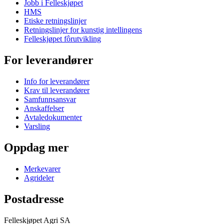
Jobb i Felleskjøpet
HMS
Etiske retningslinjer
Retningslinjer for kunstig intellingens
Felleskjøpet fôrutvikling
For leverandører
Info for leverandører
Krav til leverandører
Samfunnsansvar
Anskaffelser
Avtaledokumenter
Varsling
Oppdag mer
Merkevarer
Agrideler
Postadresse
Felleskjøpet Agri SA