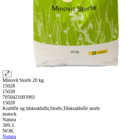
Minovit Storfe 20 kg
15028
15028
7050421003992
15028
Kraftfôr og tilskuddsfôr,Storfe,Tilskuddsfôr storfe
instock
Natura
309.3
NOK
Natura