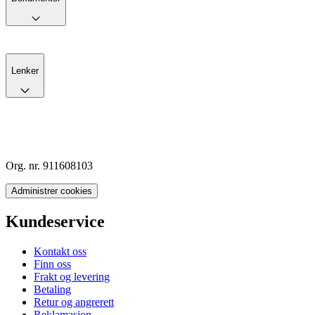
Lenker
Org. nr. 911608103
Administrer cookies
Kundeservice
Kontakt oss
Finn oss
Frakt og levering
Betaling
Retur og angrerett
Reklamasjon