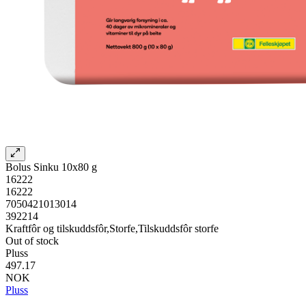
Bolus Sinku 10x80 g
16222
16222
7050421013014
392214
Kraftfôr og tilskuddsfôr,Storfe,Tilskuddsfôr storfe
Out of stock
Pluss
497.17
NOK
Pluss