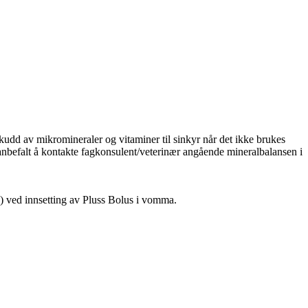
skudd av mikromineraler og vitaminer til sinkyr når det ikke brukes
t anbefalt å kontakte fagkonsulent/veterinær angående mineralbalansen i
s) ved innsetting av Pluss Bolus i vomma.