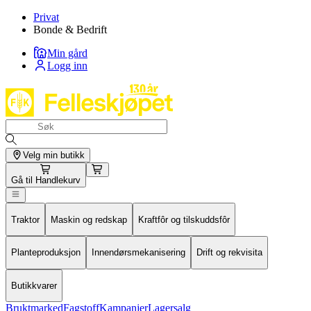
Privat
Bonde & Bedrift
Min gård
Logg inn
Velg min butikk
Gå til
Handlekurv
Traktor
Maskin og redskap
Kraftfôr og tilskuddsfôr
Planteproduksjon
Innendørsmekanisering
Drift og rekvisita
Butikkvarer
Bruktmarked
Fagstoff
Kampanjer
Lagersalg