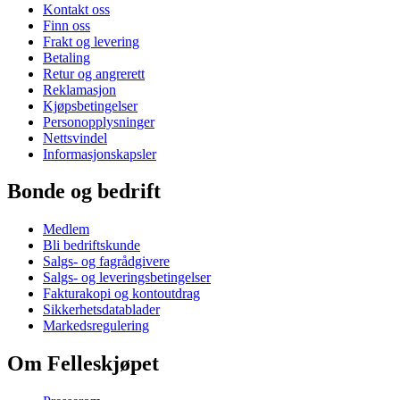
Kontakt oss
Finn oss
Frakt og levering
Betaling
Retur og angrerett
Reklamasjon
Kjøpsbetingelser
Personopplysninger
Nettsvindel
Informasjonskapsler
Bonde og bedrift
Medlem
Bli bedriftskunde
Salgs- og fagrådgivere
Salgs- og leveringsbetingelser
Fakturakopi og kontoutdrag
Sikkerhetsdatablader
Markedsregulering
Om Felleskjøpet