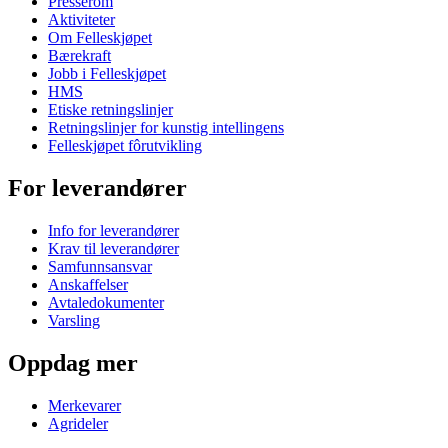
Presserom
Aktiviteter
Om Felleskjøpet
Bærekraft
Jobb i Felleskjøpet
HMS
Etiske retningslinjer
Retningslinjer for kunstig intellingens
Felleskjøpet fôrutvikling
For leverandører
Info for leverandører
Krav til leverandører
Samfunnsansvar
Anskaffelser
Avtaledokumenter
Varsling
Oppdag mer
Merkevarer
Agrideler