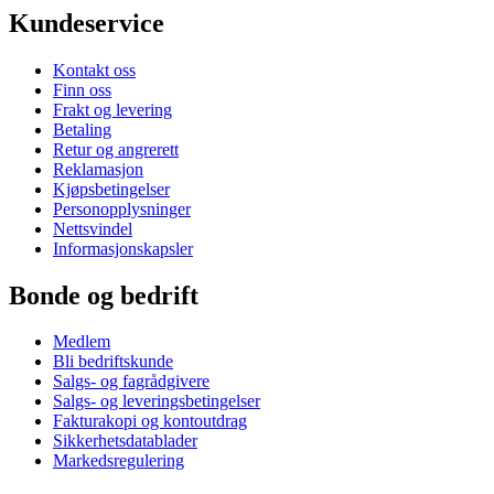
Kundeservice
Kontakt oss
Finn oss
Frakt og levering
Betaling
Retur og angrerett
Reklamasjon
Kjøpsbetingelser
Personopplysninger
Nettsvindel
Informasjonskapsler
Bonde og bedrift
Medlem
Bli bedriftskunde
Salgs- og fagrådgivere
Salgs- og leveringsbetingelser
Fakturakopi og kontoutdrag
Sikkerhetsdatablader
Markedsregulering