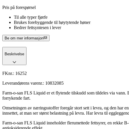
Pris på forespørsel
Til alle typer fjørfe
Brukes forebyggende til høytytende høner
Bedrer fettsyntesen i lever
Be om mer informasjon
Beskrivelse
FKnr.:
16252
Leverandørens varenr.:
10832085
Farm-o-san FLS Liquid er et flytende tilskudd som tildeles via vann. 
forrykende fart.
Omsetningen av næringsstoffer foregår stort sett i levra, og den har 
innsettet, at man ser størst belastning på levra. Har levra til egglegge
Farm-o-san FLS Liquid inneholder flerumettede fettsyrer, en rekke B-
antioksiderende effekt.