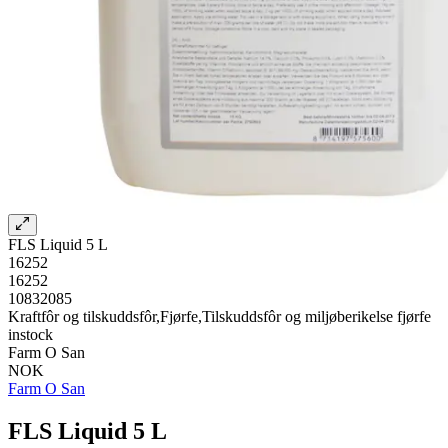
FLS Liquid 5 L
16252
16252
10832085
Kraftfôr og tilskuddsfôr,Fjørfe,Tilskuddsfôr og miljøberikelse fjørfe
instock
Farm O San
NOK
Farm O San
FLS Liquid 5 L