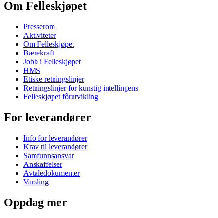
Om Felleskjøpet
Presserom
Aktiviteter
Om Felleskjøpet
Bærekraft
Jobb i Felleskjøpet
HMS
Etiske retningslinjer
Retningslinjer for kunstig intellingens
Felleskjøpet fôrutvikling
For leverandører
Info for leverandører
Krav til leverandører
Samfunnsansvar
Anskaffelser
Avtaledokumenter
Varsling
Oppdag mer