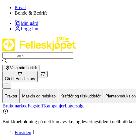
Privat
Bonde & Bedrift
Min gård
Logg inn
Velg min butikk
Gå til
Handlekurv
Traktor
Maskin og redskap
Kraftfôr og tilskuddsfôr
Planteproduksjon
Bruktmarked
Fagstoff
Kampanjer
Lagersalg
Butikkbeholdning på nett kan avvike, og leveringstiden i nettbutikken 
Forsiden