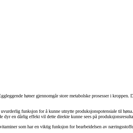
Eggleggende høner gjennomgår store metabolske prosesser i kroppen. Det 
en uvurderlig funksjon for å kunne utnytte produksjonspotensiale til h
nde dyr en dårlig effekt vil dette direkte kunne sees på produksjonsresult
vitaminer som har en viktig funksjon for bearbeidelsen av næringsstoff