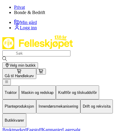
Privat
Bonde & Bedrift
Min gård
Logg inn
Velg min butikk
Gå til
Handlekurv
Traktor
Maskin og redskap
Kraftfôr og tilskuddsfôr
Planteproduksjon
Innendørsmekanisering
Drift og rekvisita
Butikkvarer
Bruktmarked
Fagstoff
Kampanjer
Lagersalg