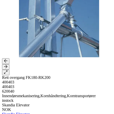
Rett overgang FK180-RK200
400403
400403
620040
Innendørsmekanisering,Kornhåndtering,Korntransportører
instock
Skandia Elevator
NOK