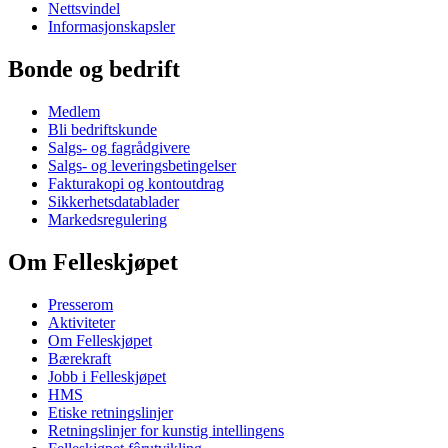
Nettsvindel
Informasjonskapsler
Bonde og bedrift
Medlem
Bli bedriftskunde
Salgs- og fagrådgivere
Salgs- og leveringsbetingelser
Fakturakopi og kontoutdrag
Sikkerhetsdatablader
Markedsregulering
Om Felleskjøpet
Presserom
Aktiviteter
Om Felleskjøpet
Bærekraft
Jobb i Felleskjøpet
HMS
Etiske retningslinjer
Retningslinjer for kunstig intellingens