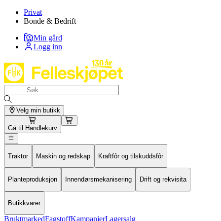
Privat
Bonde & Bedrift
Min gård
Logg inn
Velg min butikk
Gå til
Handlekurv
Traktor
Maskin og redskap
Kraftfôr og tilskuddsfôr
Planteproduksjon
Innendørsmekanisering
Drift og rekvisita
Butikkvarer
Bruktmarked
Fagstoff
Kampanjer
Lagersalg