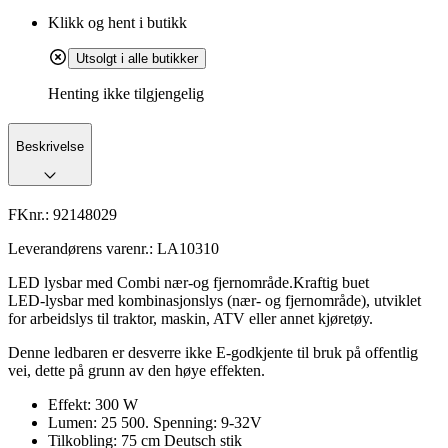
Klikk og hent i butikk
Utsolgt i alle butikker
Henting ikke tilgjengelig
Beskrivelse
FKnr.:
92148029
Leverandørens varenr.:
LA10310
LED lysbar med Combi nær-og fjernområde.Kraftig buet
LED‑lysbar med kombinasjonslys (nær‑ og fjernområde), utviklet
for arbeidslys til traktor, maskin, ATV eller annet kjøretøy.
Denne ledbaren er desverre ikke E-godkjente til bruk på offentlig
vei, dette på grunn av den høye effekten.
Effekt: 300 W
Lumen: 25 500. Spenning: 9-32V
Tilkobling: 75 cm Deutsch stik