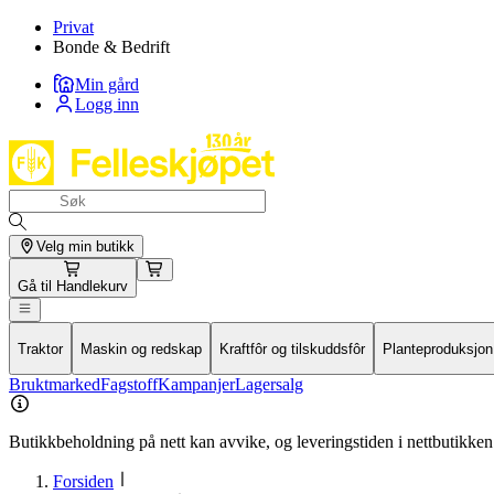
Privat
Bonde & Bedrift
Min gård
Logg inn
Velg min butikk
Gå til
Handlekurv
Traktor
Maskin og redskap
Kraftfôr og tilskuddsfôr
Planteproduksjon
Bruktmarked
Fagstoff
Kampanjer
Lagersalg
Butikkbeholdning på nett kan avvike, og leveringstiden i nettbutikken 
Forsiden