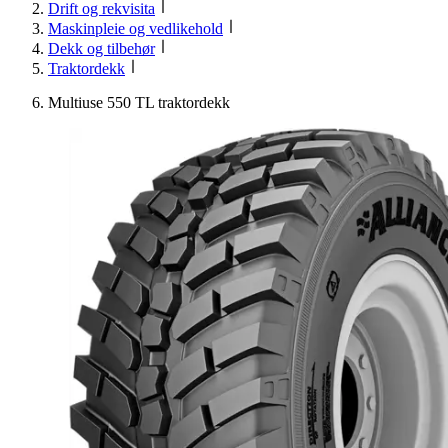
Drift og rekvisita
Maskinpleie og vedlikehold
Dekk og tilbehør
Traktordekk
Multiuse 550 TL traktordekk