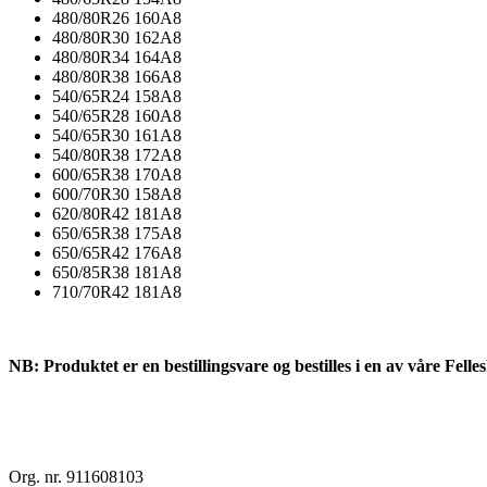
480/80R26 160A8
480/80R30 162A8
480/80R34 164A8
480/80R38 166A8
540/65R24 158A8
540/65R28 160A8
540/65R30 161A8
540/80R38 172A8
600/65R38 170A8
600/70R30 158A8
620/80R42 181A8
650/65R38 175A8
650/65R42 176A8
650/85R38 181A8
710/70R42 181A8
NB: Produktet er en bestillingsvare og bestilles i en av våre Felle
Org. nr. 911608103