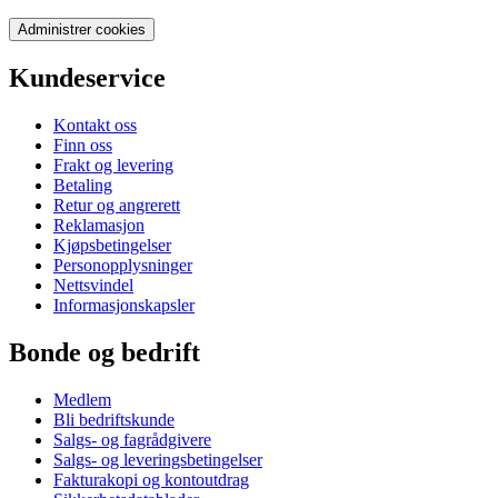
Administrer cookies
Kundeservice
Kontakt oss
Finn oss
Frakt og levering
Betaling
Retur og angrerett
Reklamasjon
Kjøpsbetingelser
Personopplysninger
Nettsvindel
Informasjonskapsler
Bonde og bedrift
Medlem
Bli bedriftskunde
Salgs- og fagrådgivere
Salgs- og leveringsbetingelser
Fakturakopi og kontoutdrag