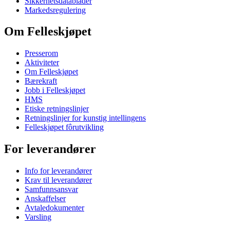
Sikkerhetsdatablader
Markedsregulering
Om Felleskjøpet
Presserom
Aktiviteter
Om Felleskjøpet
Bærekraft
Jobb i Felleskjøpet
HMS
Etiske retningslinjer
Retningslinjer for kunstig intellingens
Felleskjøpet fôrutvikling
For leverandører
Info for leverandører
Krav til leverandører
Samfunnsansvar
Anskaffelser
Avtaledokumenter
Varsling