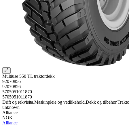
Multiuse 550 TL traktordekk
92070856
92070856
5705051011870
5705051011870
Drift og rekvisita,Maskinpleie og vedlikehold,Dekk og tilbehør,Trakt
unknown
Alliance
NOK
Alliance