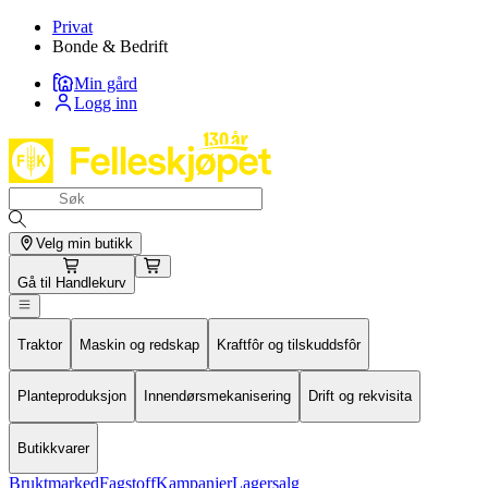
Privat
Bonde & Bedrift
Min gård
Logg inn
Velg min butikk
Gå til
Handlekurv
Traktor
Maskin og redskap
Kraftfôr og tilskuddsfôr
Planteproduksjon
Innendørsmekanisering
Drift og rekvisita
Butikkvarer
Bruktmarked
Fagstoff
Kampanjer
Lagersalg