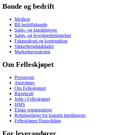
Bonde og bedrift
Medlem
Bli bedriftskunde
Salgs- og fagrådgivere
Salgs- og leveringsbetingelser
Fakturakopi og kontoutdrag
Sikkerhetsdatablader
Markedsregulering
Om Felleskjøpet
Presserom
Aktiviteter
Om Felleskjøpet
Bærekraft
Jobb i Felleskjøpet
HMS
Etiske retningslinjer
Retningslinjer for kunstig intellingens
Felleskjøpet fôrutvikling
For leverandører