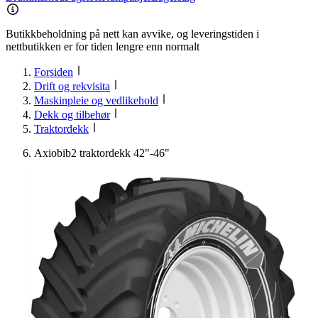
Butikkbeholdning på nett kan avvike, og leveringstiden i
nettbutikken er for tiden lengre enn normalt
Forsiden
Drift og rekvisita
Maskinpleie og vedlikehold
Dekk og tilbehør
Traktordekk
Axiobib2 traktordekk 42"-46"