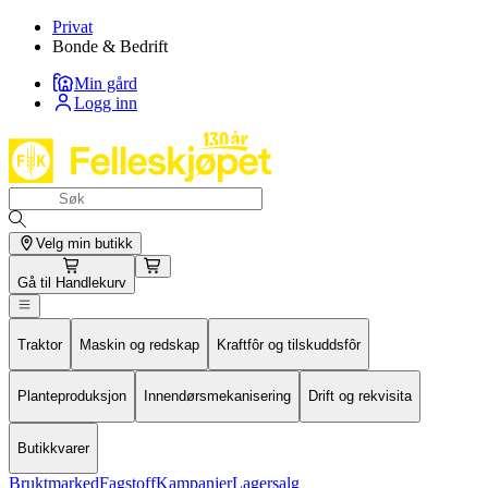
Privat
Bonde & Bedrift
Min gård
Logg inn
Velg min butikk
Gå til
Handlekurv
Traktor
Maskin og redskap
Kraftfôr og tilskuddsfôr
Planteproduksjon
Innendørsmekanisering
Drift og rekvisita
Butikkvarer
Bruktmarked
Fagstoff
Kampanjer
Lagersalg