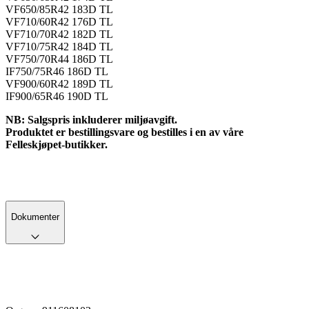
VF650/85R42 183D TL
VF710/60R42 176D TL
VF710/70R42 182D TL
VF710/75R42 184D TL
VF750/70R44 186D TL
IF750/75R46 186D TL
VF900/60R42 189D TL
IF900/65R46 190D TL
NB: Salgspris inkluderer miljøavgift.
Produktet er bestillingsvare og bestilles i en av våre
Felleskjøpet-butikker.
Dokumenter