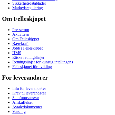
Sikkerhetsdatablader
Markedsregulering
Om Felleskjøpet
Presserom
Aktiviteter
Om Felleskjøpet
Bærekraft
Jobb i Felleskjøpet
HMS
Etiske retningslinjer
Retningslinjer for kunstig intellingens
Felleskjøpet fôrutvikling
For leverandører
Info for leverandører
Krav til leverandører
Samfunnsansvar
Anskaffelser
Avtaledokumenter
Varsling