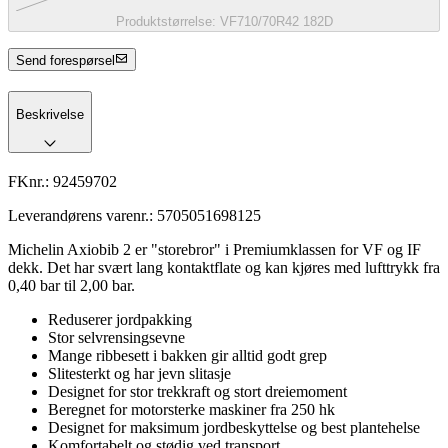
Produktstørrelse:
VF710/70R42 182D
Send forespørsel
Beskrivelse
FKnr.:
92459702
Leverandørens varenr.:
5705051698125
Michelin Axiobib 2 er "storebror" i Premiumklassen for VF og IF
dekk. Det har svært lang kontaktflate og kan kjøres med lufttrykk fra
0,40 bar til 2,00 bar.
Reduserer jordpakking
Stor selvrensingsevne
Mange ribbesett i bakken gir alltid godt grep
Slitesterkt og har jevn slitasje
Designet for stor trekkraft og stort dreiemoment
Beregnet for motorsterke maskiner fra 250 hk
Designet for maksimum jordbeskyttelse og best plantehelse
Komfortabelt og stødig ved transport