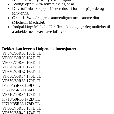
Avling: opp til 4 % høyere avling pr år
Drivstofforbruk: opptil 15 % redusert forbruk på jorde og
feltkjøring
Grep: 11 % bedre grep sammenlignet med samme dim
(Michelin Machxbib)
Jordpakking: Michelin Utraflex teknologi gir deg mulighet til
å arbeide med svært lave lufttrykk
Dekket kan leveres i følgende dimensjoner:
VF540/65R30 158D TL
VF600/60R30 162D TL
VF600/70R30 168D TL
VF620/75R30 172D TL
VF650/60R34 168D TL
VF650/65R34 170D TL
VF650/60R38 170D TL
IF650/65R38 169D TL
IF650/75R30 166D TL
VF710/60R34 173D TL
IF710/60R38 172D TL
IF710/85R38 178D TL
VF800/70R38 187D TL
VF650/65R42 174D TL