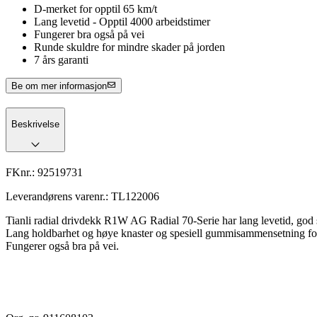
D-merket for opptil 65 km/t
Lang levetid - Opptil 4000 arbeidstimer
Fungerer bra også på vei
Runde skuldre for mindre skader på jorden
7 års garanti
Be om mer informasjon
Beskrivelse
FKnr.:
92519731
Leverandørens varenr.:
TL122006
Tianli radial drivdekk R1W AG Radial 70-Serie har lang levetid, god 
Lang holdbarhet og høye knaster og spesiell gummisammensetning for 
Fungerer også bra på vei.