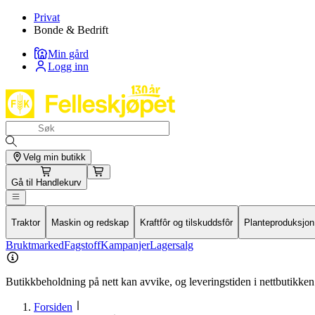
Privat
Bonde & Bedrift
Min gård
Logg inn
Velg min butikk
Gå til
Handlekurv
Traktor
Maskin og redskap
Kraftfôr og tilskuddsfôr
Planteproduksjon
Bruktmarked
Fagstoff
Kampanjer
Lagersalg
Butikkbeholdning på nett kan avvike, og leveringstiden i nettbutikken 
Forsiden