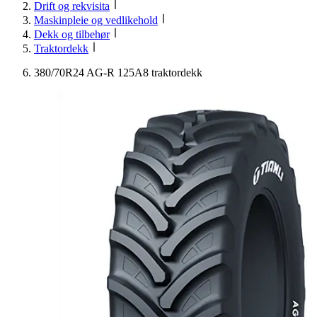
Drift og rekvisita
Maskinpleie og vedlikehold
Dekk og tilbehør
Traktordekk
380/70R24 AG-R 125A8 traktordekk