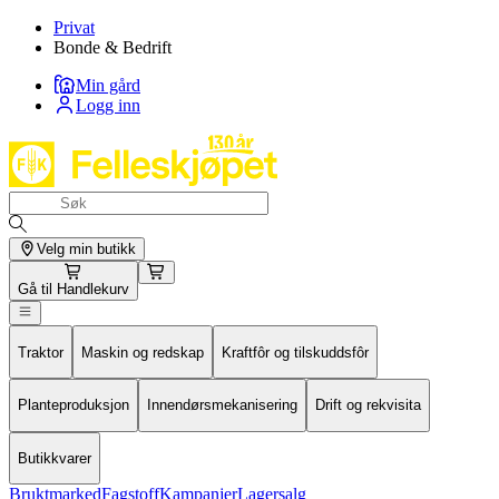
Privat
Bonde & Bedrift
Min gård
Logg inn
Velg min butikk
Gå til
Handlekurv
Traktor
Maskin og redskap
Kraftfôr og tilskuddsfôr
Planteproduksjon
Innendørsmekanisering
Drift og rekvisita
Butikkvarer
Bruktmarked
Fagstoff
Kampanjer
Lagersalg