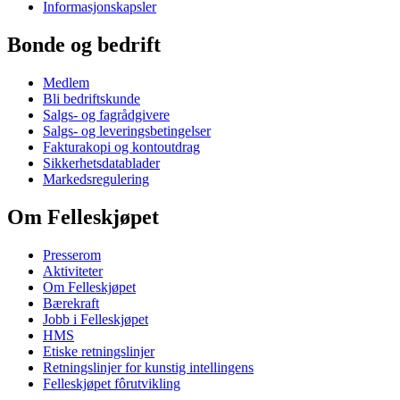
Informasjonskapsler
Bonde og bedrift
Medlem
Bli bedriftskunde
Salgs- og fagrådgivere
Salgs- og leveringsbetingelser
Fakturakopi og kontoutdrag
Sikkerhetsdatablader
Markedsregulering
Om Felleskjøpet
Presserom
Aktiviteter
Om Felleskjøpet
Bærekraft
Jobb i Felleskjøpet
HMS
Etiske retningslinjer
Retningslinjer for kunstig intellingens
Felleskjøpet fôrutvikling