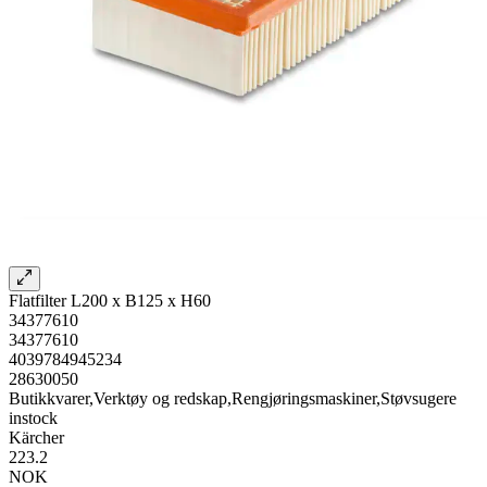
Flatfilter L200 x B125 x H60
34377610
34377610
4039784945234
28630050
Butikkvarer,Verktøy og redskap,Rengjøringsmaskiner,Støvsugere
instock
Kärcher
223.2
NOK