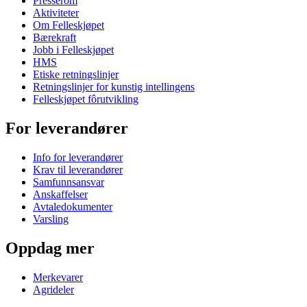
Presserom
Aktiviteter
Om Felleskjøpet
Bærekraft
Jobb i Felleskjøpet
HMS
Etiske retningslinjer
Retningslinjer for kunstig intellingens
Felleskjøpet fôrutvikling
For leverandører
Info for leverandører
Krav til leverandører
Samfunnsansvar
Anskaffelser
Avtaledokumenter
Varsling
Oppdag mer
Merkevarer
Agrideler