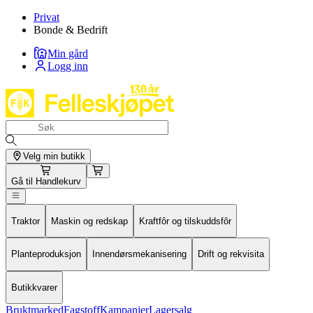
Privat
Bonde & Bedrift
Min gård
Logg inn
Velg min butikk
Gå til
Handlekurv
Traktor
Maskin og redskap
Kraftfôr og tilskuddsfôr
Planteproduksjon
Innendørsmekanisering
Drift og rekvisita
Butikkvarer
Bruktmarked
Fagstoff
Kampanjer
Lagersalg