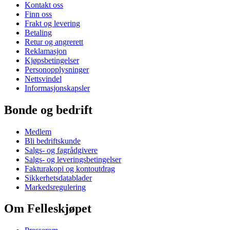
Kontakt oss
Finn oss
Frakt og levering
Betaling
Retur og angrerett
Reklamasjon
Kjøpsbetingelser
Personopplysninger
Nettsvindel
Informasjonskapsler
Bonde og bedrift
Medlem
Bli bedriftskunde
Salgs- og fagrådgivere
Salgs- og leveringsbetingelser
Fakturakopi og kontoutdrag
Sikkerhetsdatablader
Markedsregulering
Om Felleskjøpet