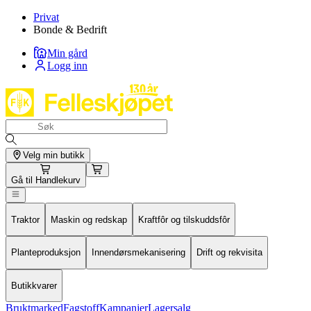
Privat
Bonde & Bedrift
Min gård
Logg inn
Velg min butikk
Gå til
Handlekurv
Traktor
Maskin og redskap
Kraftfôr og tilskuddsfôr
Planteproduksjon
Innendørsmekanisering
Drift og rekvisita
Butikkvarer
Bruktmarked
Fagstoff
Kampanjer
Lagersalg