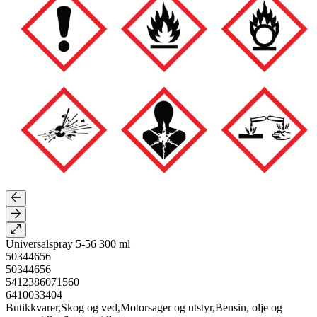
Universalspray 5-56 300 ml
50344656
50344656
5412386071560
6410033404
Butikkvarer,Skog og ved,Motorsager og utstyr,Bensin, olje og