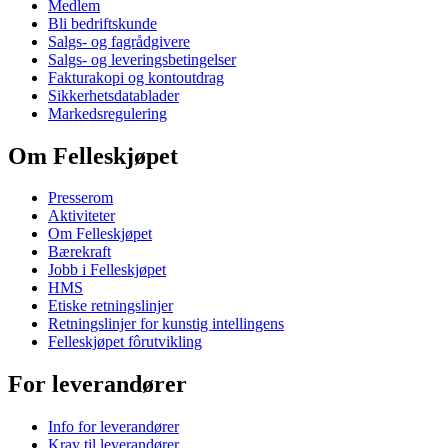
Medlem
Bli bedriftskunde
Salgs- og fagrådgivere
Salgs- og leveringsbetingelser
Fakturakopi og kontoutdrag
Sikkerhetsdatablader
Markedsregulering
Om Felleskjøpet
Presserom
Aktiviteter
Om Felleskjøpet
Bærekraft
Jobb i Felleskjøpet
HMS
Etiske retningslinjer
Retningslinjer for kunstig intellingens
Felleskjøpet fôrutvikling
For leverandører
Info for leverandører
Krav til leverandører