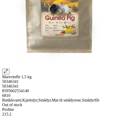
Marsvinfôr 1,5 kg
50346341
50346341
8595602554140
6810
Butikkvarer,Kjæledyr,Smådyr,Mat til smådyrene,Smådyrfôr
Out of stock
Profine
215.2