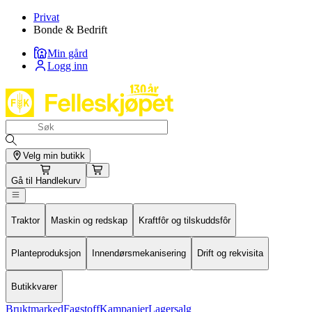
Privat
Bonde & Bedrift
Min gård
Logg inn
Velg min butikk
Gå til
Handlekurv
Traktor
Maskin og redskap
Kraftfôr og tilskuddsfôr
Planteproduksjon
Innendørsmekanisering
Drift og rekvisita
Butikkvarer
Bruktmarked
Fagstoff
Kampanjer
Lagersalg