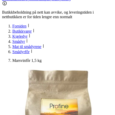
Butikkbeholdning på nett kan avvike, og leveringstiden i
nettbutikken er for tiden lengre enn normalt
Forsiden
Butikkvarer
Kjæledyr
Smådyr
Mat til smådyrene
Smådyrfôr
Marsvinfôr 1,5 kg