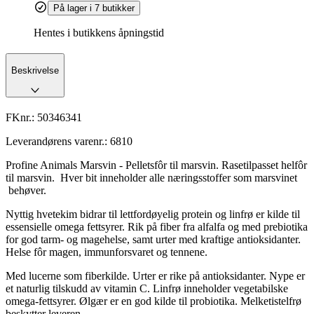
På lager i 7 butikker
Hentes i butikkens åpningstid
Beskrivelse
FKnr.:
50346341
Leverandørens varenr.:
6810
Profine Animals Marsvin - Pelletsfôr til marsvin. Rasetilpasset helfôr
til marsvin. Hver bit inneholder alle næringsstoffer som marsvinet
behøver.
Nyttig hvetekim bidrar til lettfordøyelig protein og linfrø er kilde til
essensielle omega fettsyrer. Rik på fiber fra alfalfa og med prebiotika
for god tarm- og magehelse, samt urter med kraftige antioksidanter.
Helse fôr magen, immunforsvaret og tennene.
Med lucerne som fiberkilde. Urter er rike på antioksidanter. Nype er
et naturlig tilskudd av vitamin C. Linfrø inneholder vegetabilske
omega-fettsyrer. Ølgær er en god kilde til probiotika. Melketistelfrø
beskytter leveren.