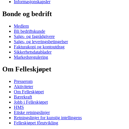
Informasjonskapsler
Bonde og bedrift
Medlem
Bli bedriftskunde
Salgs- og fagrådgivere
Salgs- og leveringsbetingelser
Fakturakopi og kontoutdrag
Sikkerhetsdatablader
Markedsregulering
Om Felleskjøpet
Presserom
Aktiviteter
Om Felleskjøpet
Bærekraft
Jobb i Felleskjøpet
HMS
Etiske retningslinjer
Retningslinjer for kunstig intellingens
Felleskjøpet fôrutvikling