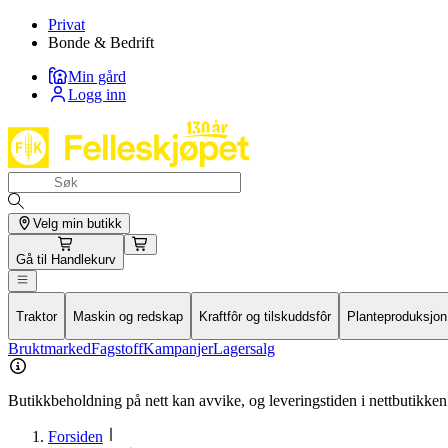
Privat
Bonde & Bedrift
Min gård
Logg inn
Velg min butikk
Gå til
Handlekurv
Traktor
Maskin og redskap
Kraftfôr og tilskuddsfôr
Planteproduksjon
Bruktmarked
Fagstoff
Kampanjer
Lagersalg
Butikkbeholdning på nett kan avvike, og leveringstiden i nettbutikken 
Forsiden