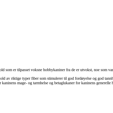
 som er tilpasset voksne hobbykaniner fra de er utvokst, noe som var
ld av riktige typer fiber som stimulerer til god fordøyelse og god tannh
or kaninens mage- og tarmhelse og betaglukaner for kaninens generelle h