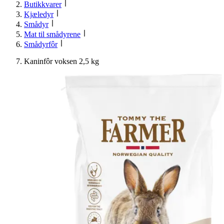
Butikkvarer
Kjæledyr
Smådyr
Mat til smådyrene
Smådyrfôr
Kaninfôr voksen 2,5 kg