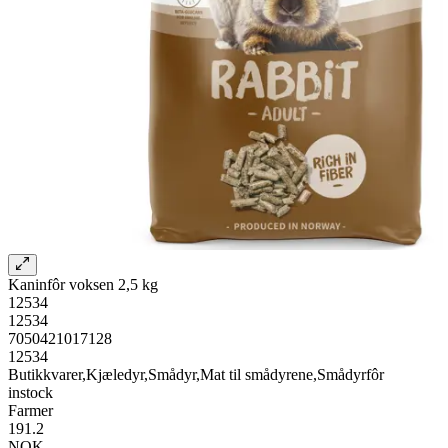
Kaninfôr voksen 2,5 kg
12534
12534
7050421017128
12534
Butikkvarer,Kjæledyr,Smådyr,Mat til smådyrene,Smådyrfôr
instock
Farmer
191.2
NOK