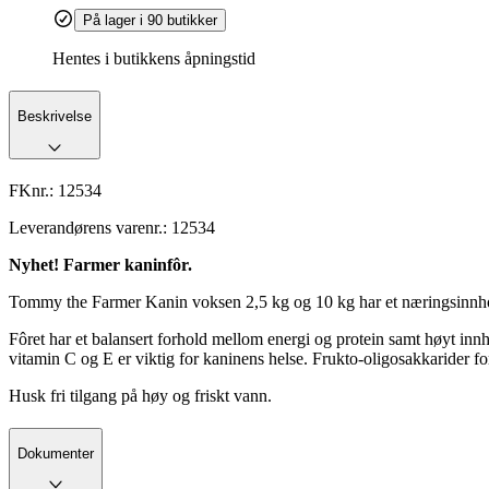
På lager i 90 butikker
Hentes i butikkens åpningstid
Beskrivelse
FKnr.:
12534
Leverandørens varenr.:
12534
Nyhet! Farmer kaninfôr.
Tommy the Farmer Kanin voksen 2,5 kg og 10 kg har et næringsinnhold
Fôret har et balansert forhold mellom energi og protein samt høyt innho
vitamin C og E er viktig for kaninens helse. Frukto-oligosakkarider f
Husk fri tilgang på høy og friskt vann.
Dokumenter