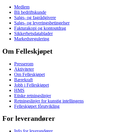
Medlem
Bli bedriftskunde
Salgs- og fagrådgivere
Salgs- og leveringsbetingelser
Fakturakopi og kontoutdrag
Sikkerhetsdatablader
Markedsregulering
Om Felleskjøpet
Presserom
Aktiviteter
Om Felleskjøpet
Bærekraft
Jobb i Felleskjøpet
HMS
Etiske retningslinjer
Retningslinjer for kunstig intellingens
Felleskjøpet fôrutvikling
For leverandører
Info for leverandører