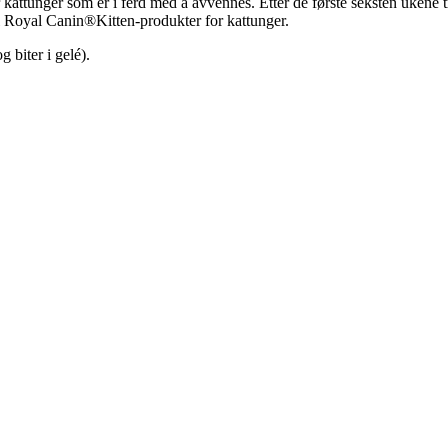
attunger som er i ferd med å avvennes. Etter de første seksten ukene tr
il Royal Canin®Kitten-produkter for kattunger.
 biter i gelé).