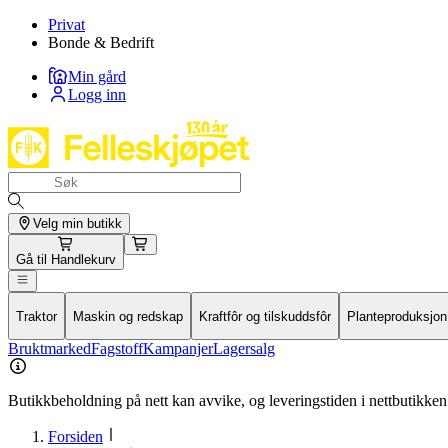
Privat
Bonde & Bedrift
Min gård
Logg inn
Velg min butikk
Gå til
Handlekurv
Traktor
Maskin og redskap
Kraftfôr og tilskuddsfôr
Planteproduksjon
Bruktmarked
Fagstoff
Kampanjer
Lagersalg
Butikkbeholdning på nett kan avvike, og leveringstiden i nettbutikken 
Forsiden