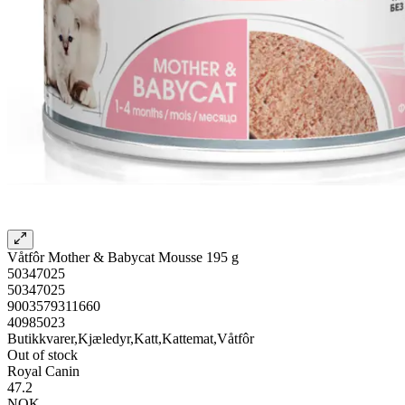
Våtfôr Mother & Babycat Mousse 195 g
50347025
50347025
9003579311660
40985023
Butikkvarer,Kjæledyr,Katt,Kattemat,Våtfôr
Out of stock
Royal Canin
47.2
NOK