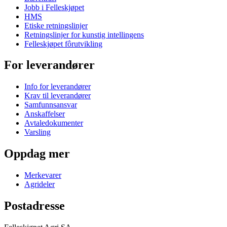
Jobb i Felleskjøpet
HMS
Etiske retningslinjer
Retningslinjer for kunstig intellingens
Felleskjøpet fôrutvikling
For leverandører
Info for leverandører
Krav til leverandører
Samfunnsansvar
Anskaffelser
Avtaledokumenter
Varsling
Oppdag mer
Merkevarer
Agrideler
Postadresse