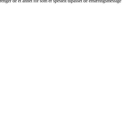
enger de et annet fôr som er spesielt tilpasset de ernæringsmessige