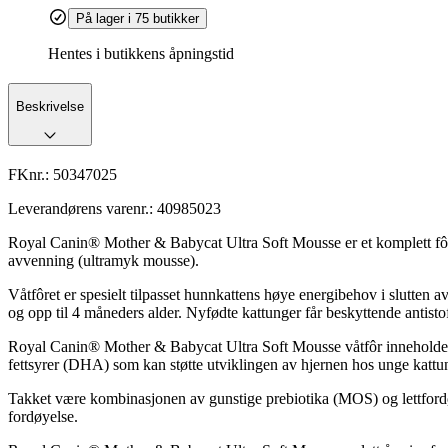
På lager i 75 butikker
Hentes i butikkens åpningstid
Beskrivelse
FKnr.:
50347025
Leverandørens varenr.:
40985023
Royal Canin® Mother & Babycat Ultra Soft Mousse er et komplett fôr til
avvenning (ultramyk mousse).
Våtfôret er spesielt tilpasset hunnkattens høye energibehov i slutten
og opp til 4 måneders alder. Nyfødte kattunger får beskyttende antis
Royal Canin® Mother & Babycat Ultra Soft Mousse våtfôr inneholder næ
fettsyrer (DHA) som kan støtte utviklingen av hjernen hos unge kattu
Takket være kombinasjonen av gunstige prebiotika (MOS) og lettfordø
fordøyelse.