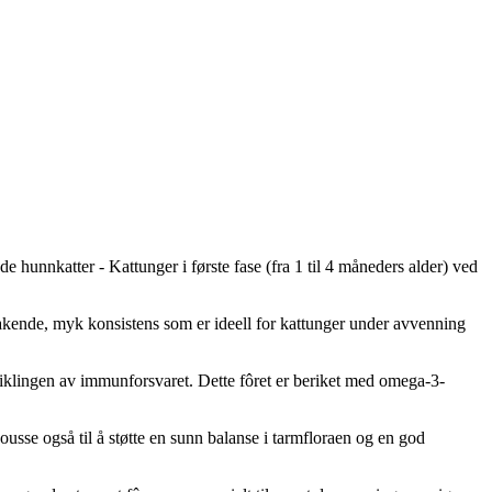
e hunnkatter - Kattunger i første fase (fra 1 til 4 måneders alder) ved
makende, myk konsistens som er ideell for kattunger under avvenning
iklingen av immunforsvaret. Dette fôret er beriket med omega-3-
se også til å støtte en sunn balanse i tarmfloraen og en god