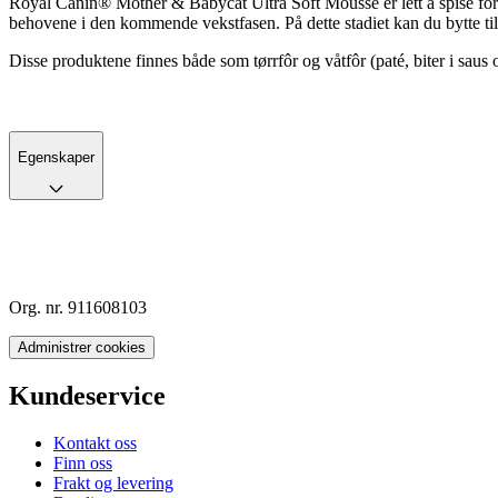
Royal Canin® Mother & Babycat Ultra Soft Mousse er lett å spise for k
behovene i den kommende vekstfasen. På dette stadiet kan du bytte t
Disse produktene finnes både som tørrfôr og våtfôr (paté, biter i saus og
Egenskaper
Org. nr. 911608103
Administrer cookies
Kundeservice
Kontakt oss
Finn oss
Frakt og levering