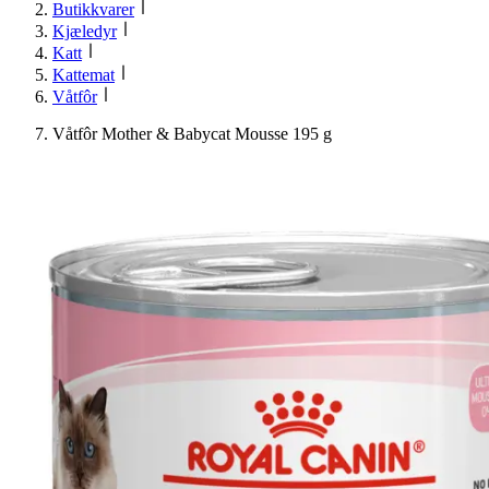
Butikkvarer
Kjæledyr
Katt
Kattemat
Våtfôr
Våtfôr Mother & Babycat Mousse 195 g