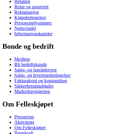
Betaling
Retur og angrerett
Reklamasjon
Kjøpsbetingelser
Personopplysninger
Nettsvindel
Informasjonskapsler
Bonde og bedrift
Medlem
Bli bedriftskunde
Salgs- og fagrådgivere
Salgs- og leveringsbetingelser
Fakturakopi og kontoutdrag
Sikkerhetsdatablader
Markedsregulering
Om Felleskjøpet
Presserom
Aktiviteter
Om Felleskjøpet
Bærekraft