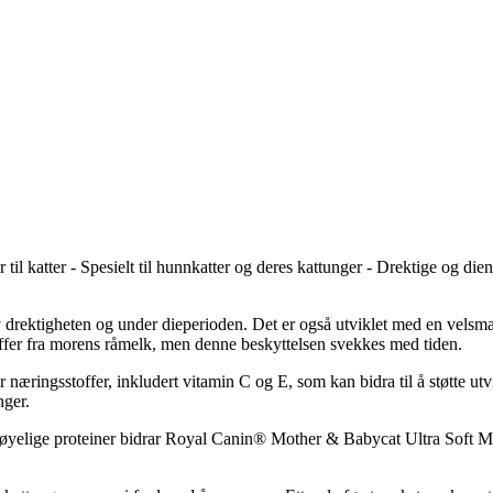
 katter - Spesielt til hunnkatter og deres kattunger - Drektige og diend
 av drektigheten og under dieperioden. Det er også utviklet med en vels
toffer fra morens råmelk, men denne beskyttelsen svekkes med tiden.
ringsstoffer, inkludert vitamin C og E, som kan bidra til å støtte utv
nger.
yelige proteiner bidrar Royal Canin® Mother & Babycat Ultra Soft Mous