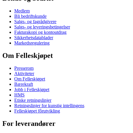
Medlem
Bli bedriftskunde
Salgs- og fagrådgivere
Salgs- og leveringsbetingelser
Fakturakopi og kontoutdrag
Sikkerhetsdatablader
Markedsregulering
Om Felleskjøpet
Presserom
Aktiviteter
Om Felleskjøpet
Bærekraft
Jobb i Felleskjøpet
HMS
Etiske retningslinjer
Retningslinjer for kunstig intellingens
Felleskjøpet fôrutvikling
For leverandører