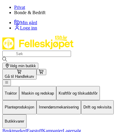
Privat
Bonde & Bedrift
Min gård
Logg inn
Velg min butikk
Gå til
Handlekurv
Traktor
Maskin og redskap
Kraftfôr og tilskuddsfôr
Planteproduksjon
Innendørsmekanisering
Drift og rekvisita
Butikkvarer
Bruktmarked
Fagstoff
Kampanjer
Lagersalg