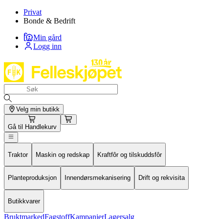
Privat
Bonde & Bedrift
Min gård
Logg inn
Velg min butikk
Gå til
Handlekurv
Traktor
Maskin og redskap
Kraftfôr og tilskuddsfôr
Planteproduksjon
Innendørsmekanisering
Drift og rekvisita
Butikkvarer
Bruktmarked
Fagstoff
Kampanjer
Lagersalg