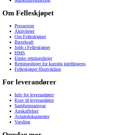
Markedsregulering
Om Felleskjøpet
Presserom
Aktiviteter
Om Felleskjøpet
Bærekraft
Jobb i Felleskjøpet
HMS
Etiske retningslinjer
Retningslinjer for kunstig intellingens
Felleskjøpet fôrutvikling
For leverandører
Info for leverandører
Krav til leverandører
Samfunnsansvar
Anskaffelser
Avtaledokumenter
Varsling
Oppdag mer