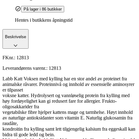
På lager i 86 butikker
Hentes i butikkens åpningstid
Beskrivelse
FKnr.:
12813
Leverandørens varenr.:
12813
Labb Katt Voksen med kylling har en stor andel av proteinet fra
animalske råvarer. Proteinnivå og innhold av essensielle aminosyrer
er tilpasset
voksne katter. Hydrolysert og vannløselig protein fra kylling med
høy fordøyelighet kan gi redusert fare for allergier. Frukto-
oligosakkarider fra
vegetabilske fibre hjelper kattens mage og tarmhelse. Høyt innhold
av naturlige antioksidanter som vitamin E. Naturlig glukosamin fra
raudåte,
kondroitin fra kylling samt lett tilgjengelig kalsium fra eggeskall kan
bidra til gode ledd og bein.