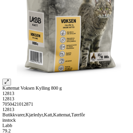
Kattemat Voksen Kylling 800 g
12813
12813
7050421012871
12813
Butikkvarer,Kjæledyr,Katt,Kattemat,Tørrfôr
instock
Labb
79.2