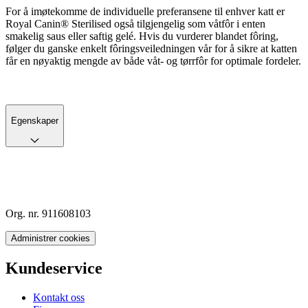
For å imøtekomme de individuelle preferansene til enhver katt er
Royal Canin® Sterilised også tilgjengelig som våtfôr i enten
smakelig saus eller saftig gelé. Hvis du vurderer blandet fôring,
følger du ganske enkelt fôringsveiledningen vår for å sikre at katten
får en nøyaktig mengde av både våt- og tørrfôr for optimale fordeler.
Egenskaper
Org. nr. 911608103
Administrer cookies
Kundeservice
Kontakt oss