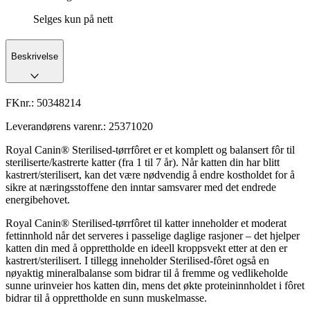
Selges kun på nett
Beskrivelse
FKnr.:
50348214
Leverandørens varenr.:
25371020
Royal Canin® Sterilised-tørrfôret er et komplett og balansert fôr til
steriliserte/kastrerte katter (fra 1 til 7 år). Når katten din har blitt
kastrert/sterilisert, kan det være nødvendig å endre kostholdet for å
sikre at næringsstoffene den inntar samsvarer med det endrede
energibehovet.
Royal Canin® Sterilised-tørrfôret til katter inneholder et moderat
fettinnhold når det serveres i passelige daglige rasjoner – det hjelper
katten din med å opprettholde en ideell kroppsvekt etter at den er
kastrert/sterilisert. I tillegg inneholder Sterilised-fôret også en
nøyaktig mineralbalanse som bidrar til å fremme og vedlikeholde
sunne urinveier hos katten din, mens det økte proteininnholdet i fôret
bidrar til å opprettholde en sunn muskelmasse.