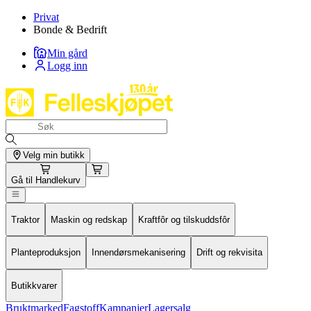
Privat
Bonde & Bedrift
Min gård
Logg inn
Velg min butikk
Gå til
Handlekurv
Traktor
Maskin og redskap
Kraftfôr og tilskuddsfôr
Planteproduksjon
Innendørsmekanisering
Drift og rekvisita
Butikkvarer
Bruktmarked
Fagstoff
Kampanjer
Lagersalg