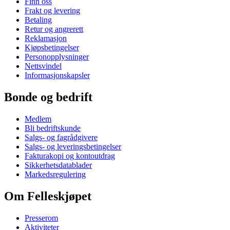
Finn oss
Frakt og levering
Betaling
Retur og angrerett
Reklamasjon
Kjøpsbetingelser
Personopplysninger
Nettsvindel
Informasjonskapsler
Bonde og bedrift
Medlem
Bli bedriftskunde
Salgs- og fagrådgivere
Salgs- og leveringsbetingelser
Fakturakopi og kontoutdrag
Sikkerhetsdatablader
Markedsregulering
Om Felleskjøpet
Presserom
Aktiviteter