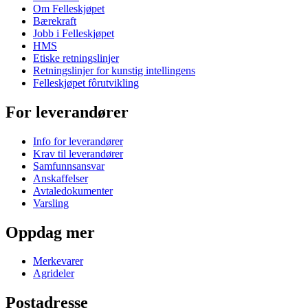
Om Felleskjøpet
Bærekraft
Jobb i Felleskjøpet
HMS
Etiske retningslinjer
Retningslinjer for kunstig intellingens
Felleskjøpet fôrutvikling
For leverandører
Info for leverandører
Krav til leverandører
Samfunnsansvar
Anskaffelser
Avtaledokumenter
Varsling
Oppdag mer
Merkevarer
Agrideler
Postadresse