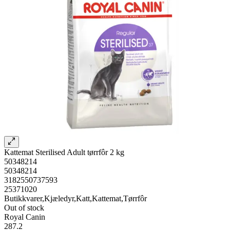
Kattemat Sterilised Adult tørrfôr 2 kg
50348214
50348214
3182550737593
25371020
Butikkvarer,Kjæledyr,Katt,Kattemat,Tørrfôr
Out of stock
Royal Canin
287.2