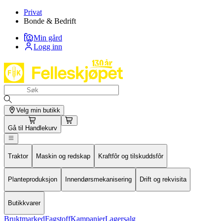
Privat
Bonde & Bedrift
Min gård
Logg inn
Velg min butikk
Gå til
Handlekurv
Traktor
Maskin og redskap
Kraftfôr og tilskuddsfôr
Planteproduksjon
Innendørsmekanisering
Drift og rekvisita
Butikkvarer
Bruktmarked
Fagstoff
Kampanjer
Lagersalg