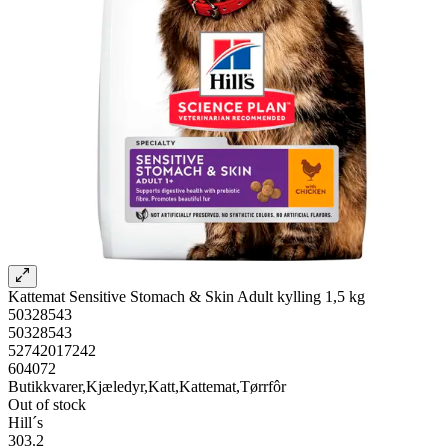
Kattemat Sensitive Stomach & Skin Adult kylling 1,5 kg
50328543
50328543
52742017242
604072
Butikkvarer,Kjæledyr,Katt,Kattemat,Tørrfôr
Out of stock
Hill´s
303.2