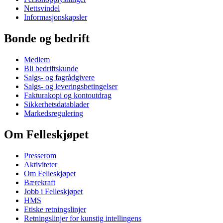
Nettsvindel
Informasjonskapsler
Bonde og bedrift
Medlem
Bli bedriftskunde
Salgs- og fagrådgivere
Salgs- og leveringsbetingelser
Fakturakopi og kontoutdrag
Sikkerhetsdatablader
Markedsregulering
Om Felleskjøpet
Presserom
Aktiviteter
Om Felleskjøpet
Bærekraft
Jobb i Felleskjøpet
HMS
Etiske retningslinjer
Retningslinjer for kunstig intellingens