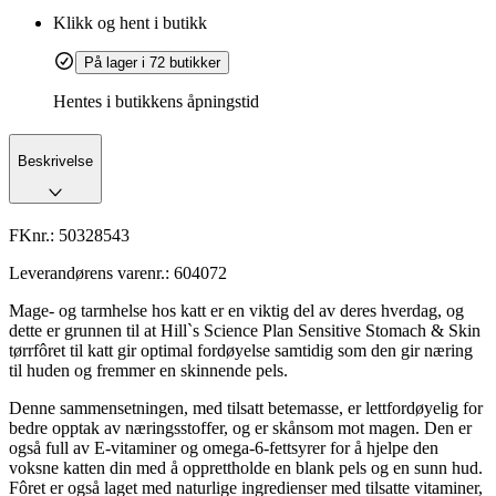
Klikk og hent i butikk
På lager i 72 butikker
Hentes i butikkens åpningstid
Beskrivelse
FKnr.:
50328543
Leverandørens varenr.:
604072
Mage- og tarmhelse hos katt er en viktig del av deres hverdag, og
dette er grunnen til at Hill`s Science Plan Sensitive Stomach & Skin
tørrfôret til katt gir optimal fordøyelse samtidig som den gir næring
til huden og fremmer en skinnende pels.
Denne sammensetningen, med tilsatt betemasse, er lettfordøyelig for
bedre opptak av næringsstoffer, og er skånsom mot magen. Den er
også full av E-vitaminer og omega-6-fettsyrer for å hjelpe den
voksne katten din med å opprettholde en blank pels og en sunn hud.
Fôret er også laget med naturlige ingredienser med tilsatte vitaminer,