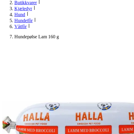
Butikkvarer
Kjæledyr
Hund
Hundefôr
Våtfôr
Hundepølse Lam 160 g