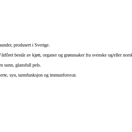
under, produsert i Sverige.
Våtfôret består av kjøtt, organer og grønnsaker fra svenske og/eller nor
en sunn, glansfull pels.
 hjerte, syn, tarmfunksjon og immunforsvar.