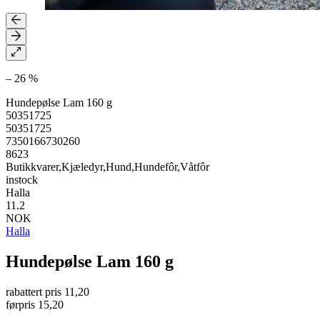
– 26 %
Hundepølse Lam 160 g
50351725
50351725
7350166730260
8623
Butikkvarer,Kjæledyr,Hund,Hundefôr,Våtfôr
instock
Halla
11.2
NOK
Halla
Hundepølse Lam 160 g
rabattert pris
11,20
førpris
15,20