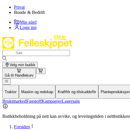
Privat
Bonde & Bedrift
Min gård
Logg inn
Velg min butikk
Gå til
Handlekurv
Traktor
Maskin og redskap
Kraftfôr og tilskuddsfôr
Planteproduksjon
Bruktmarked
Fagstoff
Kampanjer
Lagersalg
Butikkbeholdning på nett kan avvike, og leveringstiden i nettbutikken 
Forsiden