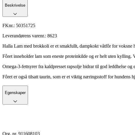
Beskrivelse
FKnr.:
50351725
Leverandørens varenr.:
8623
Halla Lam med brokkoli er et smakfullt, dampkokt våtfôr for voksne h
Fôret inneholder lam som eneste proteinkilde og er helt uten kylling. 
Omega-3-fettsyrer fra kaldpresset rapsolje bidrar til god leddhelse og 
Fôret er også tilsatt taurin, som er et viktig næringsstoff for hundens
Egenskaper
Org. nr. 911608103