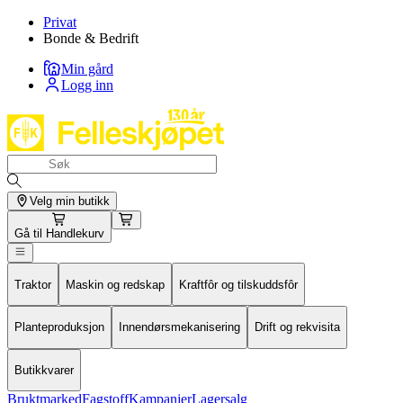
Privat
Bonde & Bedrift
Min gård
Logg inn
Velg min butikk
Gå til
Handlekurv
Traktor
Maskin og redskap
Kraftfôr og tilskuddsfôr
Planteproduksjon
Innendørsmekanisering
Drift og rekvisita
Butikkvarer
Bruktmarked
Fagstoff
Kampanjer
Lagersalg