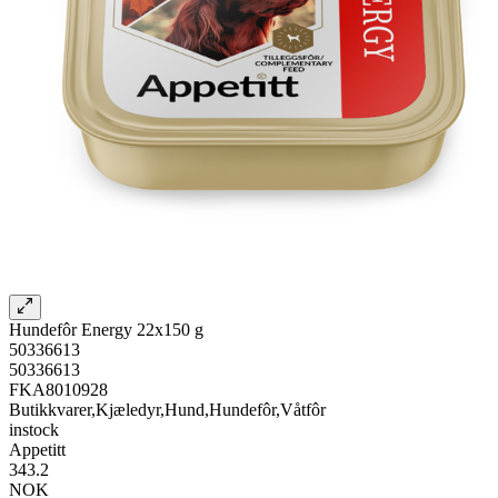
Hundefôr Energy 22x150 g
50336613
50336613
FKA8010928
Butikkvarer,Kjæledyr,Hund,Hundefôr,Våtfôr
instock
Appetitt
343.2
NOK