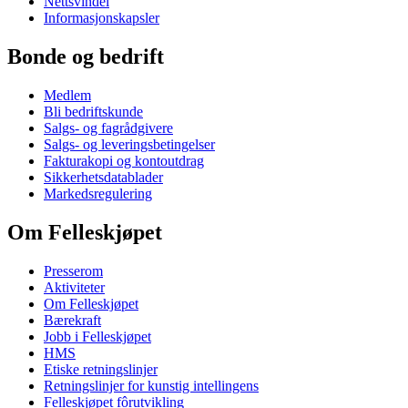
Nettsvindel
Informasjonskapsler
Bonde og bedrift
Medlem
Bli bedriftskunde
Salgs- og fagrådgivere
Salgs- og leveringsbetingelser
Fakturakopi og kontoutdrag
Sikkerhetsdatablader
Markedsregulering
Om Felleskjøpet
Presserom
Aktiviteter
Om Felleskjøpet
Bærekraft
Jobb i Felleskjøpet
HMS
Etiske retningslinjer
Retningslinjer for kunstig intellingens
Felleskjøpet fôrutvikling