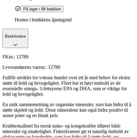
På lager i 84 butikker
Hentes i butikkens åpningstid
Beskrivelse
FKnr.:
12789
Leverandørens varenr.:
12789
Fullfôr utviklet for voksne hunder over ett år med behov for ekstra
støtte til ledd og bevegelighet. Fôret har et høyt innhold av de
essensielle omega- 3-fettsyrene EPA og DHA, som er viktige for
ledd og bevegelighet.
En unik sammensetning av organiske mineraler, som kan bidra til å
støtte skjelett og ledd. Disse mineralene kan også bidra positivt til
sunne poter og en blank pels.
Krabbeskallmel fra norsk taske- og kongekrabbe tilfører både
mineraler og smakelighet. Fiskeråvarene gir et naturlig innhold av
glukosamin og kondroitin, som kan bidra til å støtte ledd- og