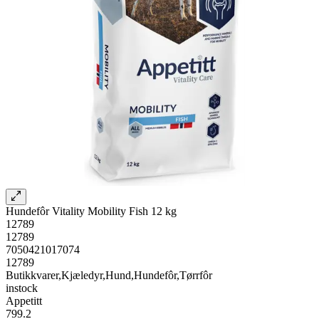
Hundefôr Vitality Mobility Fish 12 kg
12789
12789
7050421017074
12789
Butikkvarer,Kjæledyr,Hund,Hundefôr,Tørrfôr
instock
Appetitt
799.2