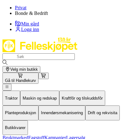
Privat
Bonde & Bedrift
Min gård
Logg inn
Velg min butikk
Gå til
Handlekurv
Traktor
Maskin og redskap
Kraftfôr og tilskuddsfôr
Planteproduksjon
Innendørsmekanisering
Drift og rekvisita
Butikkvarer
Bruktmarked
Fagstoff
Kampanjer
Lagersalg