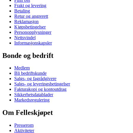
Finn oss
Frakt og levering
Betaling
Retur og angrerett
Reklamasjon
Kjøpsbetingelser
Personopplysninger
Nettsvindel
Informasjonskapsler
Bonde og bedrift
Medlem
Bli bedriftskunde
Salgs- og fagrådgivere
Salgs- og leveringsbetingelser
Fakturakopi og kontoutdrag
Sikkerhetsdatablader
Markedsregulering
Om Felleskjøpet
Presserom
Aktiviteter