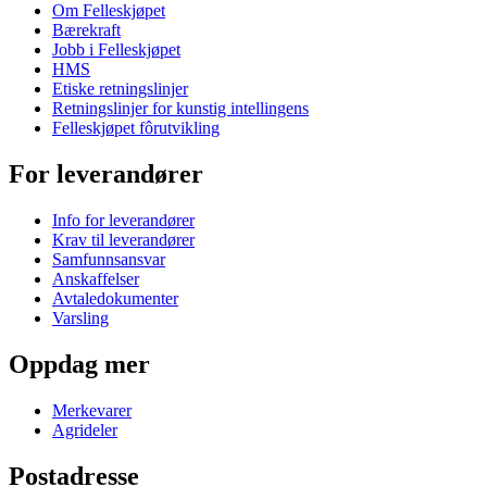
Om Felleskjøpet
Bærekraft
Jobb i Felleskjøpet
HMS
Etiske retningslinjer
Retningslinjer for kunstig intellingens
Felleskjøpet fôrutvikling
For leverandører
Info for leverandører
Krav til leverandører
Samfunnsansvar
Anskaffelser
Avtaledokumenter
Varsling
Oppdag mer
Merkevarer
Agrideler
Postadresse