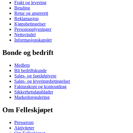
Frakt og levering
Betaling
Retur og angrerett
Reklamasjon
Kjøpsbetingelser
Personopplysninger
Nettsvindel
Informasjonskapsler
Bonde og bedrift
Medlem
Bli bedriftskunde
Salgs- og fagrådgivere
Salgs- og leveringsbetingelser
Fakturakopi og kontoutdrag
Sikkerhetsdatablader
Markedsregulering
Om Felleskjøpet
Presserom
Aktiviteter