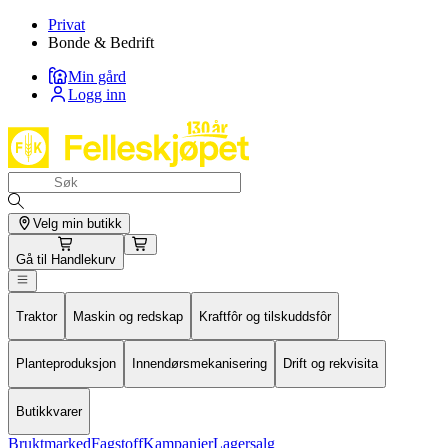
Privat
Bonde & Bedrift
Min gård
Logg inn
Velg min butikk
Gå til
Handlekurv
Traktor
Maskin og redskap
Kraftfôr og tilskuddsfôr
Planteproduksjon
Innendørsmekanisering
Drift og rekvisita
Butikkvarer
Bruktmarked
Fagstoff
Kampanjer
Lagersalg