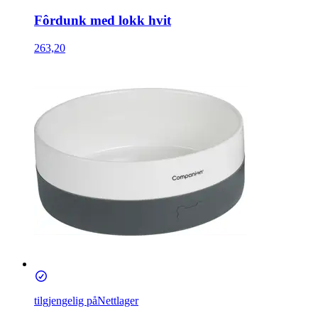
Fôrdunk med lokk hvit
263,20
tilgjengelig på
Nettlager