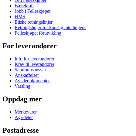
Om Felleskjøpet
Bærekraft
Jobb i Felleskjøpet
HMS
Etiske retningslinjer
Retningslinjer for kunstig intellingens
Felleskjøpet fôrutvikling
For leverandører
Info for leverandører
Krav til leverandører
Samfunnsansvar
Anskaffelser
Avtaledokumenter
Varsling
Oppdag mer
Merkevarer
Agrideler
Postadresse