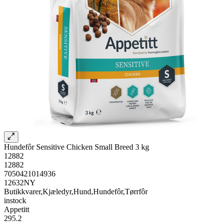
Hundefôr Sensitive Chicken Small Breed 3 kg
12882
12882
7050421014936
12632NY
Butikkvarer,Kjæledyr,Hund,Hundefôr,Tørrfôr
instock
Appetitt
295.2