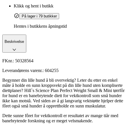
Klikk og hent i butikk
På lager i 79 butikker
Hentes i butikkens åpningstid
Beskrivelse
FKnr.:
50328564
Leverandørens varenr.:
604255
Begynner din lille hund å bli overvektig? Leter du etter en enkel
måte å holde en sunn kroppsvekt på din lille hund uten kompliserte
diettplaner? Hill`s Science Plan Perfect Weight Small & Mini tørrfôr
for hund er en banebrytende diett for vektkontroll som små hunder
ikke kan motstå. Ved siden av å gi langvarig vektstøtte hjelper dette
fôret også små hunder å opprettholde en sunn muskulatur.
Dette sunne fôret for vektkontroll er resultatet av mange tiår med
banebrytende forskning og er meget velsmakende.