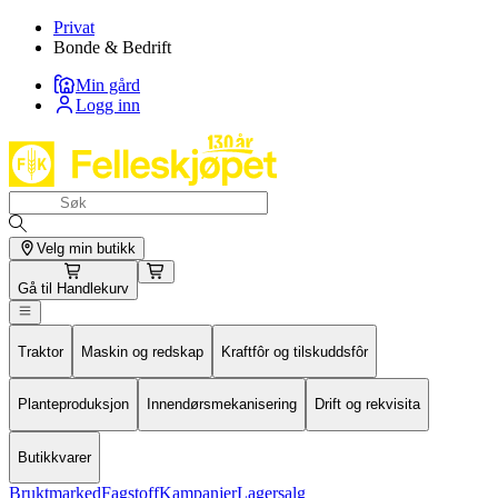
Privat
Bonde & Bedrift
Min gård
Logg inn
Velg min butikk
Gå til
Handlekurv
Traktor
Maskin og redskap
Kraftfôr og tilskuddsfôr
Planteproduksjon
Innendørsmekanisering
Drift og rekvisita
Butikkvarer
Bruktmarked
Fagstoff
Kampanjer
Lagersalg