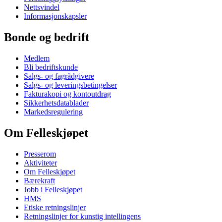
Nettsvindel
Informasjonskapsler
Bonde og bedrift
Medlem
Bli bedriftskunde
Salgs- og fagrådgivere
Salgs- og leveringsbetingelser
Fakturakopi og kontoutdrag
Sikkerhetsdatablader
Markedsregulering
Om Felleskjøpet
Presserom
Aktiviteter
Om Felleskjøpet
Bærekraft
Jobb i Felleskjøpet
HMS
Etiske retningslinjer
Retningslinjer for kunstig intellingens