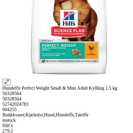
Hundefôr Perfect Weight Small & Mini Adult Kyllling 1,5 kg
50328564
50328564
52742024783
604255
Butikkvarer,Kjæledyr,Hund,Hundefôr,Tørrfôr
instock
Hill´s
279.2