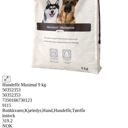
Hundefôr Maximal 9 kg
50352353
50352353
7350166730123
9115
Butikkvarer,Kjæledyr,Hund,Hundefôr,Tørrfôr
instock
319.2
NOK