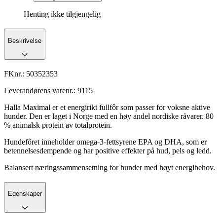
Henting ikke tilgjengelig
Beskrivelse
FKnr.:
50352353
Leverandørens varenr.:
9115
Halla Maximal er et energirikt fullfôr som passer for voksne aktive
hunder. Den er laget i Norge med en høy andel nordiske råvarer. 80
% animalsk protein av totalprotein.
Hundefôret inneholder omega-3-fettsyrene EPA og DHA, som er
betennelsesdempende og har positive effekter på hud, pels og ledd.
Balansert næringssammensetning for hunder med høyt energibehov.
Egenskaper