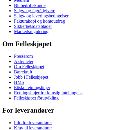
Medlem
Bli bedriftskunde
Salgs- og fagrådgivere
Salgs- og leveringsbetingelser
Fakturakopi og kontoutdrag
Sikkerhetsdatablader
Markedsregulering
Om Felleskjøpet
Presserom
Aktiviteter
Om Felleskjøpet
Bærekraft
Jobb i Felleskjøpet
HMS
Etiske retningslinjer
Retningslinjer for kunstig intellingens
Felleskjøpet fôrutvikling
For leverandører
Info for leverandører
Krav til leverandører