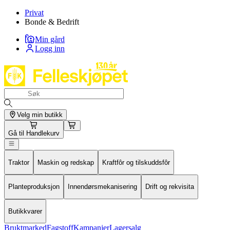
Privat
Bonde & Bedrift
Min gård
Logg inn
Velg min butikk
Gå til
Handlekurv
Traktor
Maskin og redskap
Kraftfôr og tilskuddsfôr
Planteproduksjon
Innendørsmekanisering
Drift og rekvisita
Butikkvarer
Bruktmarked
Fagstoff
Kampanjer
Lagersalg