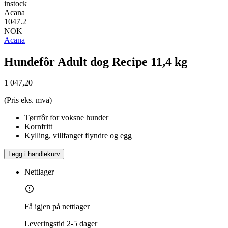
instock
Acana
1047.2
NOK
Acana
Hundefôr Adult dog Recipe 11,4 kg
1 047,20
(Pris eks. mva)
Tørrfôr for voksne hunder
Kornfritt
Kylling, villfanget flyndre og egg
Legg i handlekurv
Nettlager
Få igjen på nettlager
Leveringstid
2-5 dager