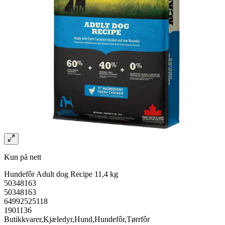
Kun på nett
Hundefôr Adult dog Recipe 11,4 kg
50348163
50348163
64992525118
1901136
Butikkvarer,Kjæledyr,Hund,Hundefôr,Tørrfôr