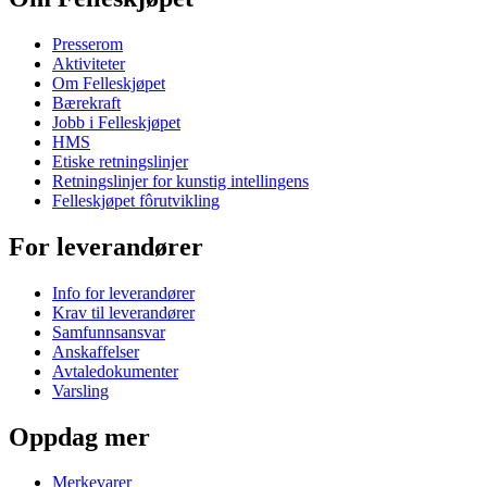
Presserom
Aktiviteter
Om Felleskjøpet
Bærekraft
Jobb i Felleskjøpet
HMS
Etiske retningslinjer
Retningslinjer for kunstig intellingens
Felleskjøpet fôrutvikling
For leverandører
Info for leverandører
Krav til leverandører
Samfunnsansvar
Anskaffelser
Avtaledokumenter
Varsling
Oppdag mer
Merkevarer