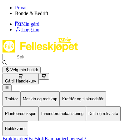
Privat
Bonde & Bedrift
Min gård
Logg inn
Velg min butikk
Gå til
Handlekurv
Traktor
Maskin og redskap
Kraftfôr og tilskuddsfôr
Planteproduksjon
Innendørsmekanisering
Drift og rekvisita
Butikkvarer
Bruktmarked
Fagstoff
Kampanjer
Lagersalg