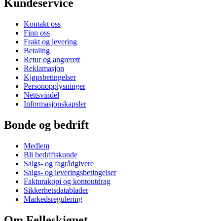
Kundeservice
Kontakt oss
Finn oss
Frakt og levering
Betaling
Retur og angrerett
Reklamasjon
Kjøpsbetingelser
Personopplysninger
Nettsvindel
Informasjonskapsler
Bonde og bedrift
Medlem
Bli bedriftskunde
Salgs- og fagrådgivere
Salgs- og leveringsbetingelser
Fakturakopi og kontoutdrag
Sikkerhetsdatablader
Markedsregulering
Om Felleskjøpet