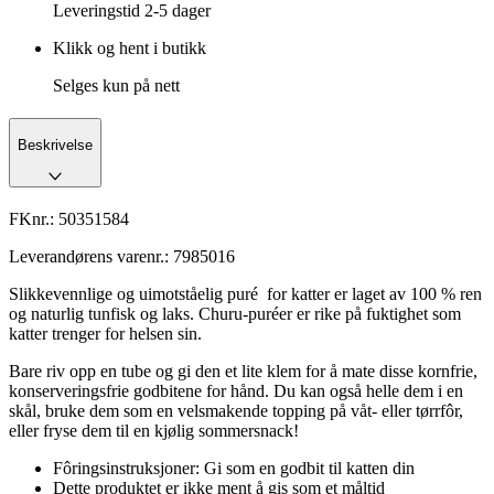
Leveringstid
2-5 dager
Klikk og hent i butikk
Selges kun på nett
Beskrivelse
FKnr.:
50351584
Leverandørens varenr.:
7985016
Slikkevennlige og uimotståelig puré for katter er laget av 100 % ren
og naturlig tunfisk og laks. Churu-puréer er rike på fuktighet som
katter trenger for helsen sin.
Bare riv opp en tube og gi den et lite klem for å mate disse kornfrie,
konserveringsfrie godbitene for hånd. Du kan også helle dem i en
skål, bruke dem som en velsmakende topping på våt- eller tørrfôr,
eller fryse dem til en kjølig sommersnack!
Fôringsinstruksjoner: Gi som en godbit til katten din
Dette produktet er ikke ment å gis som et måltid