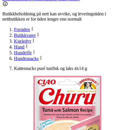
Butikkbeholdning på nett kan avvike, og leveringstiden i
nettbutikken er for tiden lengre enn normalt
Forsiden
Butikkvarer
Kjæledyr
Hund
Hundefôr
Hundesnacks
Kattesnacks puré tunfisk og laks 4x14 g