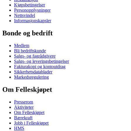
Kjøpsbetingelser
Personopplysninger
Nettsvindel
Informasjonskapsler
Bonde og bedrift
Medlem
Bli bedriftskunde
Salgs- og fagrådgivere
Salgs- og leveringsbetingelser
Fakturakopi og kontoutdrag
Sikkerhetsdatablader
Markedsregulering
Om Felleskjøpet
Presserom
Aktiviteter
Om Felleskjøpet
Bærekraft
Jobb i Felleskjøpet
HMS