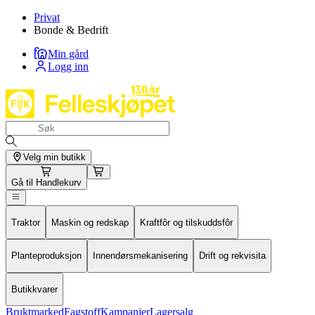
Privat
Bonde & Bedrift
Min gård
Logg inn
Velg min butikk
Gå til
Handlekurv
Traktor
Maskin og redskap
Kraftfôr og tilskuddsfôr
Planteproduksjon
Innendørsmekanisering
Drift og rekvisita
Butikkvarer
Bruktmarked
Fagstoff
Kampanjer
Lagersalg