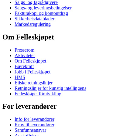
Salgs- og fagrådgivere
Salgs- og leveringsbetingelser
Fakturakopi og kontoutdrag
Sikkerhetsdatablader
Markedsregulering
Om Felleskjøpet
Presserom
Aktiviteter
Om Felleskjøpet
Bærekraft
Jobb i Felleskjøpet
HMS
Etiske retningslinjer
Retningslinjer for kunstig intellingens
Felleskjøpet fôrutvikling
For leverandører
Info for leverandører
Krav til leverandører
Samfunnsansvar
Anskaffelser