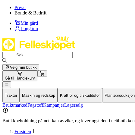
Privat
Bonde & Bedrift
Min gård
Logg inn
Velg min butikk
Gå til
Handlekurv
Traktor
Maskin og redskap
Kraftfôr og tilskuddsfôr
Planteproduksjon
Bruktmarked
Fagstoff
Kampanjer
Lagersalg
Butikkbeholdning på nett kan avvike, og leveringstiden i nettbutikken 
Forsiden