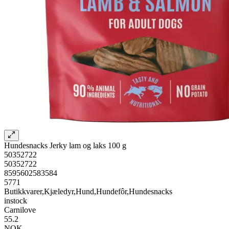
Hundesnacks Jerky lam og laks 100 g
50352722
50352722
8595602583584
5771
Butikkvarer,Kjæledyr,Hund,Hundefôr,Hundesnacks
instock
Carnilove
55.2
NOK