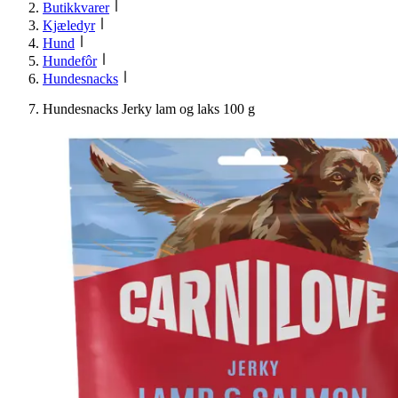
Butikkvarer
Kjæledyr
Hund
Hundefôr
Hundesnacks
Hundesnacks Jerky lam og laks 100 g