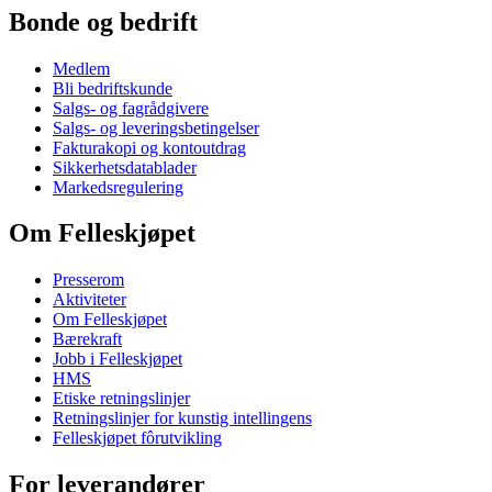
Bonde og bedrift
Medlem
Bli bedriftskunde
Salgs- og fagrådgivere
Salgs- og leveringsbetingelser
Fakturakopi og kontoutdrag
Sikkerhetsdatablader
Markedsregulering
Om Felleskjøpet
Presserom
Aktiviteter
Om Felleskjøpet
Bærekraft
Jobb i Felleskjøpet
HMS
Etiske retningslinjer
Retningslinjer for kunstig intellingens
Felleskjøpet fôrutvikling
For leverandører