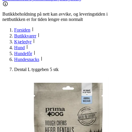
Butikkbeholdning på nett kan avvike, og leveringstiden i
nettbutikken er for tiden lengre enn normalt
Forsiden
Butikkvarer
Kjæledyr
Hund
Hundefôr
Hundesnacks
Dental L tyggeben 5 stk