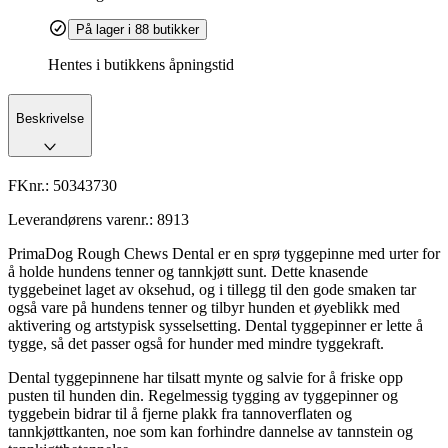
På lager i 88 butikker
Hentes i butikkens åpningstid
Beskrivelse
FKnr.:
50343730
Leverandørens varenr.:
8913
PrimaDog Rough Chews Dental er en sprø tyggepinne med urter for
å holde hundens tenner og tannkjøtt sunt. Dette knasende
tyggebeinet laget av oksehud, og i tillegg til den gode smaken tar
også vare på hundens tenner og tilbyr hunden et øyeblikk med
aktivering og artstypisk sysselsetting. Dental tyggepinner er lette å
tygge, så det passer også for hunder med mindre tyggekraft.
Dental tyggepinnene har tilsatt mynte og salvie for å friske opp
pusten til hunden din. Regelmessig tygging av tyggepinner og
tyggebein bidrar til å fjerne plakk fra tannoverflaten og
tannkjøttkanten, noe som kan forhindre dannelse av tannstein og