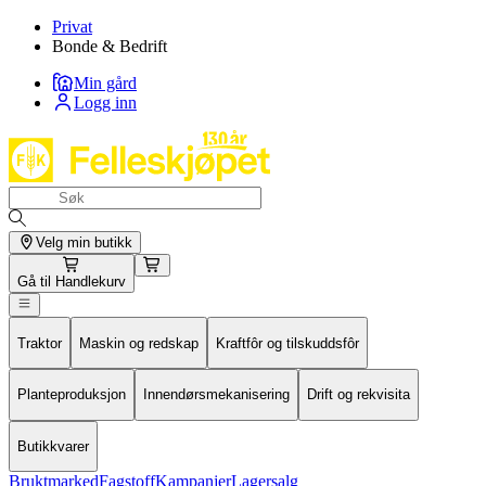
Privat
Bonde & Bedrift
Min gård
Logg inn
Velg min butikk
Gå til
Handlekurv
Traktor
Maskin og redskap
Kraftfôr og tilskuddsfôr
Planteproduksjon
Innendørsmekanisering
Drift og rekvisita
Butikkvarer
Bruktmarked
Fagstoff
Kampanjer
Lagersalg