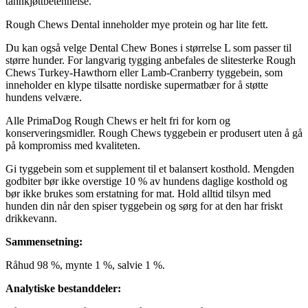
tannkjøttbetennelse.
Rough Chews Dental inneholder mye protein og har lite fett.
Du kan også velge Dental Chew Bones i størrelse L som passer til
større hunder. For langvarig tygging anbefales de slitesterke Rough
Chews Turkey-Hawthorn eller Lamb-Cranberry tyggebein, som
inneholder en klype tilsatte nordiske supermatbær for å støtte
hundens velvære.
Alle PrimaDog Rough Chews er helt fri for korn og
konserveringsmidler. Rough Chews tyggebein er produsert uten å gå
på kompromiss med kvaliteten.
Gi tyggebein som et supplement til et balansert kosthold. Mengden
godbiter bør ikke overstige 10 % av hundens daglige kosthold og
bør ikke brukes som erstatning for mat. Hold alltid tilsyn med
hunden din når den spiser tyggebein og sørg for at den har friskt
drikkevann.
Sammensetning:
Råhud 98 %, mynte 1 %, salvie 1 %.
Analytiske bestanddeler: