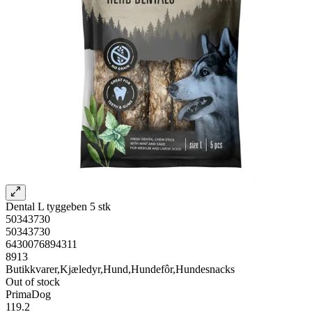
Dental L tyggeben 5 stk
50343730
50343730
6430076894311
8913
Butikkvarer,Kjæledyr,Hund,Hundefôr,Hundesnacks
Out of stock
PrimaDog
119.2