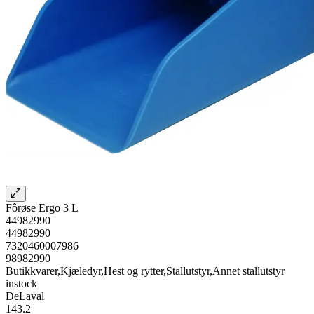
Fôrøse Ergo 3 L
44982990
44982990
7320460007986
98982990
Butikkvarer,Kjæledyr,Hest og rytter,Stallutstyr,Annet stallutstyr
instock
DeLaval
143.2