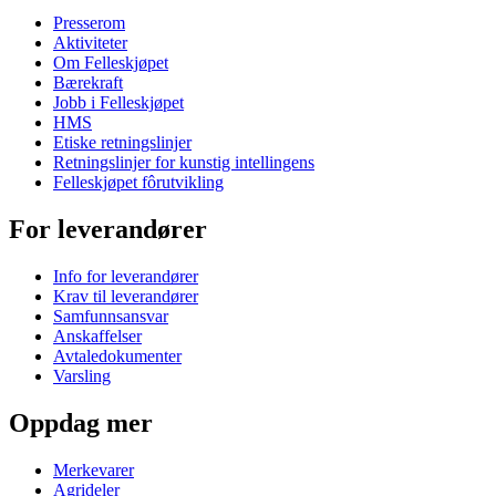
Presserom
Aktiviteter
Om Felleskjøpet
Bærekraft
Jobb i Felleskjøpet
HMS
Etiske retningslinjer
Retningslinjer for kunstig intellingens
Felleskjøpet fôrutvikling
For leverandører
Info for leverandører
Krav til leverandører
Samfunnsansvar
Anskaffelser
Avtaledokumenter
Varsling
Oppdag mer
Merkevarer
Agrideler