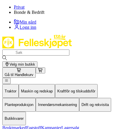
Privat
Bonde & Bedrift
Min gård
Logg inn
Velg min butikk
Gå til
Handlekurv
Traktor
Maskin og redskap
Kraftfôr og tilskuddsfôr
Planteproduksjon
Innendørsmekanisering
Drift og rekvisita
Butikkvarer
Bruktmarked
Fagstoff
Kampanjer
Lagersalg