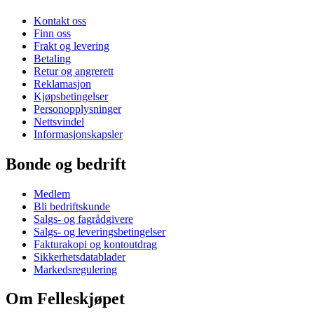
Kontakt oss
Finn oss
Frakt og levering
Betaling
Retur og angrerett
Reklamasjon
Kjøpsbetingelser
Personopplysninger
Nettsvindel
Informasjonskapsler
Bonde og bedrift
Medlem
Bli bedriftskunde
Salgs- og fagrådgivere
Salgs- og leveringsbetingelser
Fakturakopi og kontoutdrag
Sikkerhetsdatablader
Markedsregulering
Om Felleskjøpet